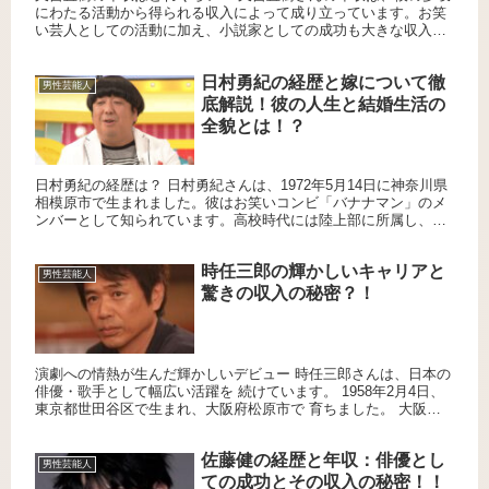
にわたる活動から得られる収入によって成り立っています。お笑
い芸人としての活動に加え、小説家としての成功も大きな収入源
となっています。特に、芥川賞を受賞した小説『火花』の印税収
入は非...
日村勇紀の経歴と嫁について徹
男性芸能人
底解説！彼の人生と結婚生活の
全貌とは！？
日村勇紀の経歴は？ 日村勇紀さんは、1972年5月14日に神奈川県
相模原市で生まれました。彼はお笑いコンビ「バナナマン」のメ
ンバーとして知られています。高校時代には陸上部に所属し、卒
業後はフリーターをしながら芸人活動を開始しました。1993...
時任三郎の輝かしいキャリアと
男性芸能人
驚きの収入の秘密？！
演劇への情熱が生んだ輝かしいデビュー 時任三郎さんは、日本の
俳優・歌手として幅広い活躍を 続けています。 1958年2月4日、
東京都世田谷区で生まれ、大阪府松原市で 育ちました。 大阪市
立工芸高等学校を経て、大阪芸術大学デザイン学科に 入学...
佐藤健の経歴と年収：俳優とし
男性芸能人
ての成功とその収入の秘密！！