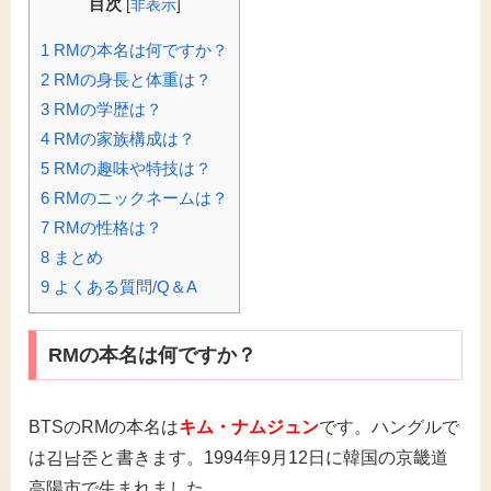
目次
[
非表示
]
1
RMの本名は何ですか？
2
RMの身長と体重は？
3
RMの学歴は？
4
RMの家族構成は？
5
RMの趣味や特技は？
6
RMのニックネームは？
7
RMの性格は？
8
まとめ
9
よくある質問/Q＆A
RMの本名は何ですか？
BTSのRMの本名は
キム・ナムジュン
です。ハングルで
は김남준と書きます。1994年9月12日に韓国の京畿道
高陽市で生まれました。