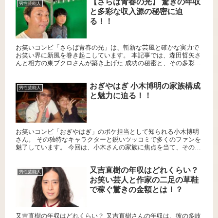
【さらば青春の光】 驚きの年収
男性芸能人
と多彩な収入源の秘密に迫
る！！
お笑いコンビ「さらば青春の光」は、斬新な芸風と確かな実力で
お笑い界に新風を巻き起こしています。 本記事では、森田哲矢さ
んと相方の東ブクロさんが築き上げた 成功の秘密と、その多彩な
収入源について詳しく解説します。 個人事務所の設立と年商 森...
おぎやはぎ 小木博明の家族構成
男性芸能人
と魅力に迫る！！
お笑いコンビ「おぎやはぎ」のボケ担当として知られる小木博明
さん。 その独特なキャラクターと鋭いツッコミで多くのファンを
魅了しています。 今回は、小木さんの家族に焦点を当て、その魅
力に迫ります。 小木博明のプロフィール 小木博明さんは、197...
又吉直樹の年収はどれくらい？
男性芸能人
お笑い芸人と作家の二足の草鞋
で稼ぐ驚きの金額とは！？
又吉直樹の年収はどれくらい？ 又吉直樹さんの年収は、彼の多岐