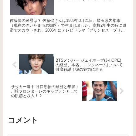
佐藤健の経歴は？ 佐藤健さんは1989年3月21日、埼玉県岩槻市
（現在のさいたま市岩槻区）で生まれました。高校2年生の時に原
宿でスカウトされ、2006年にテレビドラマ『プリンセス・プリン
セスD』で俳優デビューを果たしました。その後、2007...
BTSメンバー ジェイホープ(J-HOPE)
の経歴、本名、ニックネームについて
徹底解説！彼の魅力に迫る
サッカー選手 谷口彰悟の経歴と年収：
川崎フロンターレのキャプテンとして
の軌跡と収入！？
コメント