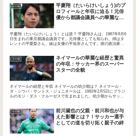
平慶翔（たいらけいしょう)のプ
その他
ロフィールと年収に迫る！元俳
優から都議会議員への華麗なる
転身！！
平慶翔（たいらけいしょう）とは誰？ 平慶翔さんは、1987年8月6
日生まれの東京都議会議員です。元俳優としても知られ、姉はタ
レントの平愛梨さん、妹は女優の平祐奈さんです。彼の政治家と
してのキャリアは、2017年に都民ファーストの会から東京都...
ネイマールの華麗な経歴と驚異
その他
の年収：サッカー界のスーパー
スターの全貌
ネイマールの経歴と年収 ネイマールの幼少期は？ ネイマール・
ダ・シウバ・サントス・ジュニオールは、1992年2月5日にブラジ
ルのモジ・ダス・クルーゼスで生まれました。幼少期からサッカ
ーに夢中で、ストリートサッカーやフットサルで技術を磨きま
し...
前川黛也の父親・前川和也が与
その他
えた影響とは？！サッカー選手
としての道を切り拓く親子の絆