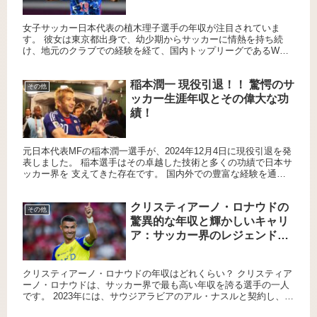
女子サッカー日本代表の植木理子選手の年収が注目されていま
す。 彼女は東京都出身で、幼少期からサッカーに情熱を持ち続
け、地元のクラブでの経験を経て、国内トップリーグであるWE
リーグに進出しました。 日本代表としても数々の国際大会で活躍
し、チー...
稲本潤一 現役引退！！ 驚愕のサ
その他
ッカー生涯年収とその偉大な功
績！
元日本代表MFの稲本潤一選手が、2024年12月4日に現役引退を発
表しました。 稲本選手はその卓越した技術と多くの功績で日本サ
ッカー界を 支えてきた存在です。 国内外での豊富な経験を通じ
て、日本代表としても大きな貢献を果たしてきました。 彼...
クリスティアーノ・ロナウドの
その他
驚異的な年収と輝かしいキャリ
ア：サッカー界のレジェンドの
軌跡！！
クリスティアーノ・ロナウドの年収はどれくらい？ クリスティア
ーノ・ロナウドは、サッカー界で最も高い年収を誇る選手の一人
です。 2023年には、サウジアラビアのアル・ナスルと契約し、推
定年俸は約305億円に達しました。 この金額は、月給に換算...