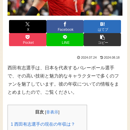
X
Facebook
はてブ
Pocket
LINE
コピー
2024.07.24
2024.08.18
西田有志選手は、日本を代表するバレーボール選手
で、その高い技術と魅力的なキャラクターで多くのフ
ァンを魅了しています。彼の年収についての情報をま
とめましたので、ご覧ください。
目次
[
非表示
]
1
西田有志選手の現在の年収は？