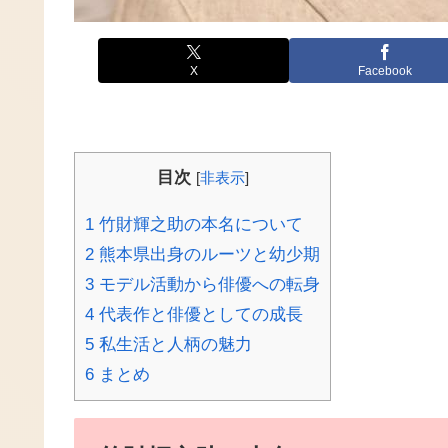
X
Facebook
目次
[
非表示
]
1
竹財輝之助の本名について
2
熊本県出身のルーツと幼少期
3
モデル活動から俳優への転身
4
代表作と俳優としての成長
5
私生活と人柄の魅力
6
まとめ