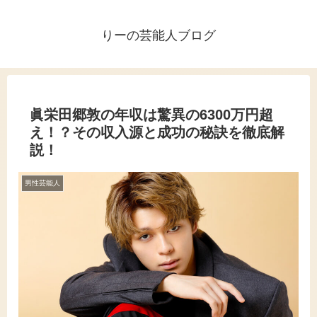
りーの芸能人ブログ
眞栄田郷敦の年収は驚異の6300万円超
え！？その収入源と成功の秘訣を徹底解
説！
男性芸能人