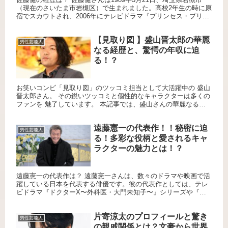
（現在のさいたま市岩槻区）で生まれました。高校2年生の時に原
宿でスカウトされ、2006年にテレビドラマ『プリンセス・プリン
セスD』で俳優デビューを果たしました。その後、2007...
【見取り図 】盛山晋太郎の華麗
男性芸能人
なる経歴と、驚愕の年収に迫
る！？
お笑いコンビ「見取り図」のツッコミ担当として大活躍中の 盛山
晋太郎さん。 その鋭いツッコミと個性的なキャラクターは多くの
ファンを 魅了しています。 本記事では、盛山さんの華麗なる経
歴と推定年収を詳しくご紹介します。 盛山晋太郎のプロフィー
ル...
遠藤憲一の代表作！！秘密に迫
男性芸能人
る！多彩な役柄と愛されるキャ
ラクターの魅力とは！？
遠藤憲一の代表作は？ 遠藤憲一さんは、数々のドラマや映画で活
躍している日本を代表する俳優です。彼の代表作としては、テレ
ビドラマ『ドクターX〜外科医・大門未知子〜』シリーズや『白
い春』、映画『その男、凶暴につき』などが挙げられます。特に
『ドク...
片寄涼太のプロフィールと驚き
男性芸能人
の親戚関係とは？文豪から世界