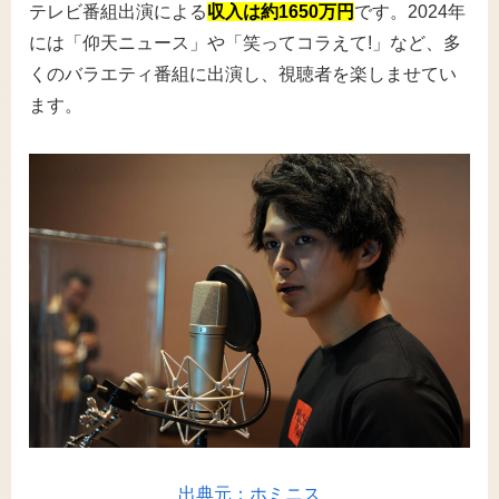
テレビ番組出演による
収入は約1650万円
です。2024年
には「仰天ニュース」や「笑ってコラえて!」など、多
くのバラエティ番組に出演し、視聴者を楽しませてい
ます。
出典元：ホミニス