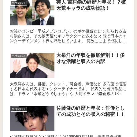
芸人 吉村崇の経歴と年収！？破
男性芸能人
天荒キャラの成功物語！
お笑いコンビ「平成ノブシコブシ」のボケ担当として 知られる吉
村崇さんは、その破天荒なキャラクターと多才な 才能で日本のエ
ンターテインメント界を席巻しています。 何故ここまで成功した
のか、吉村崇の経歴と年収 について詳しく見ていきましょう。 ...
大泉洋の年収を徹底解剖！！多
男性芸能人
才な活躍と収入の内訳
大泉洋さんは、俳優、タレント、司会者、声優など 多方面で活躍
する日本を代表するエンターテイナーです。 代表的な出演作品に
は、ドラマ『水曜どうでしょう』や 大河ドラマ『鎌倉殿の13
人』、映画『探偵はBARにいる』 シリーズなどがあります。
こ...
佐藤健の経歴と年収：俳優とし
男性芸能人
ての成功とその収入の秘密！！
佐藤健の経歴は？ 佐藤健さんは1989年3月21日、埼玉県岩槻市