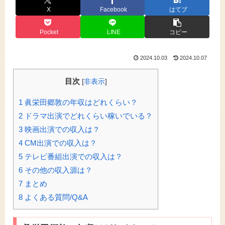
X
Facebook
はてブ
Pocket
LINE
コピー
2024.10.03
2024.10.07
目次
[
非表示
]
1
眞栄田郷敦の年収はどれくらい？
2
ドラマ出演でどれくらい稼いでいる？
3
映画出演での収入は？
4
CM出演での収入は？
5
テレビ番組出演での収入は？
6
その他の収入源は？
7
まとめ
8
よくある質問/Q&A