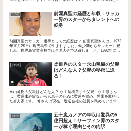
断されましたが、その後の驚異的な復活劇で再び注目を浴びまし
た。彼...
前園真聖の経歴と年収：サッカ
その他
ー界のスターからタレントへの
転身
前園真聖のサッカー選手としての経歴は？ 前園真聖さんは、1973
年10月29日に鹿児島県で生まれました。幼少期からサッカーに親
しみ、鹿児島実業高校では全国大会で活躍しました。1992年にJ
リーグの横浜フリューゲルスに加入し、その後ヴェルディ...
柔道界のスター永山竜樹の父親
その他
はどんな人？父親の秘密に迫
る！
永山竜樹の父親はどんな人？ 永山竜樹選手の父親、永山修さん
は、柔道未経験ながらも息子のために柔道を始め、黒帯を取得し
た努力家です。 修さんは現在、運送会社の社長を務めています。
永山竜樹の父親の教育方針は？ 修さんは、永山選手が小学生の頃
か...
五十嵐カノアの年収は驚異の5
その他
億円超え！サーフィン界のスタ
ーが稼ぐ理由とその内訳