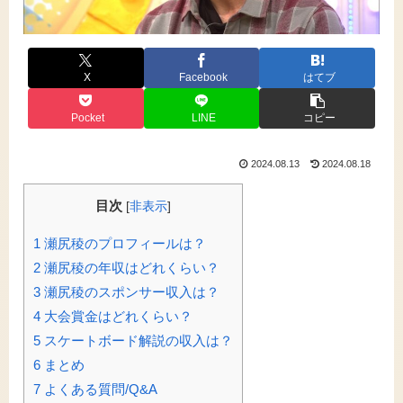
X
Facebook
はてブ
Pocket
LINE
コピー
2024.08.13
2024.08.18
目次
[
非表示
]
1
瀬尻稜のプロフィールは？
2
瀬尻稜の年収はどれくらい？
3
瀬尻稜のスポンサー収入は？
4
大会賞金はどれくらい？
5
スケートボード解説の収入は？
6
まとめ
7
よくある質問/Q&A