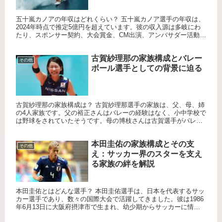
五十嵐カノアの年収はどれくらい？ 五十嵐カノア選手の年収は、
2024年時点で推定5億円を超えています。彼の収入源は多岐にわ
たり、スポンサー契約、大会賞金、CM出演、アンバサダー活動な
どが含まれます。特にスポンサー契約が大きな割合を占めてお
り...
古賀紗理那の家族構成とバレー
その他
ボール選手としての背景に迫る
古賀紗理那の家族構成は？ 古賀紗理那選手の家族は、父、母、姉
の4人家族です。父の裕正さんはバレーの経験はなく、小中学校で
は野球をされていたそうです。母の博枝さんは古賀選手がバレー
ボールを始めるきっかけとなり、小中学校やママさんバレーで活
躍し...
本田圭佑の家族構成とその支
その他
え：サッカー界のスターを支え
る家族の絆を解説
本田圭佑とはどんな選手？ 本田圭佑選手は、日本を代表するサッ
カー選手であり、数々の国際大会で活躍してきました。彼は1986
年6月13日に大阪府摂津市で生まれ、幼少期からサッカーに情熱
を注いできました。ガンバ大阪ジュニアユースを経て、石川県