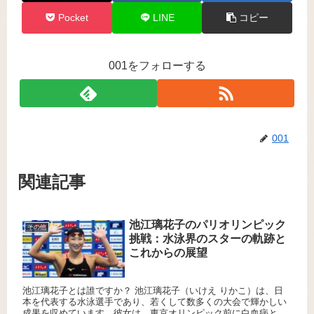
Pocket
LINE
コピー
001をフォローする
001
関連記事
池江璃花子のパリオリンピック
その他
挑戦：水泳界のスターの軌跡と
これからの展望
池江璃花子とは誰ですか？ 池江璃花子（いけえ りかこ）は、日
本を代表する水泳選手であり、若くして数多くの大会で輝かしい
成果を収めています。彼女は、東京オリンピック前に白血病と診