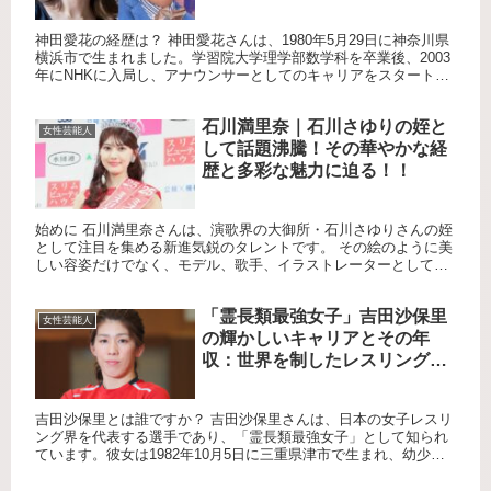
神田愛花の経歴は？ 神田愛花さんは、1980年5月29日に神奈川県
横浜市で生まれました。学習院大学理学部数学科を卒業後、2003
年にNHKに入局し、アナウンサーとしてのキャリアをスタートさ
せました。福岡放送局での勤務を経て、東京アナウンス室...
石川満里奈｜石川さゆりの姪と
女性芸能人
して話題沸騰！その華やかな経
歴と多彩な魅力に迫る！！
始めに 石川満里奈さんは、演歌界の大御所・石川さゆりさんの姪
として注目を集める新進気鋭のタレントです。 その絵のように美
しい容姿だけでなく、モデル、歌手、イラストレーターとしても
活躍し、多彩な才能を発揮しています。若い世代を中心に、今最
も注...
「霊長類最強女子」吉田沙保里
女性芸能人
の輝かしいキャリアとその年
収：世界を制したレスリング女
王の物語！！
吉田沙保里とは誰ですか？ 吉田沙保里さんは、日本の女子レスリ
ング界を代表する選手であり、「霊長類最強女子」として知られ
ています。彼女は1982年10月5日に三重県津市で生まれ、幼少期
からレスリングを始めました。父親の吉田栄勝さんもレスリン
グ...