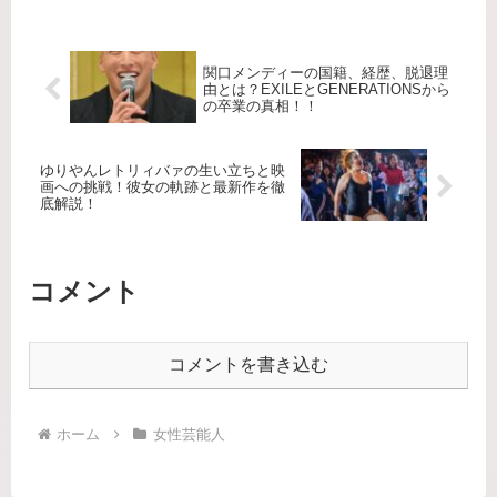
関口メンディーの国籍、経歴、脱退理
由とは？EXILEとGENERATIONSから
の卒業の真相！！
ゆりやんレトリィバァの生い立ちと映
画への挑戦！彼女の軌跡と最新作を徹
底解説！
コメント
コメントを書き込む
ホーム
女性芸能人