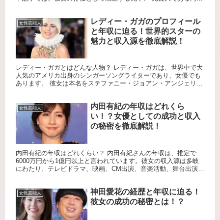
との絆について詳しくご紹介します。 岡田結実の家族構成 岡田
結...
レディー・ガガのプロフィール
女性芸能人
と年収に迫る！世界的スターの
魅力と収入源を徹底解説！
レディー・ガガとはどんな人物？ レディー・ガガは、世界中で大
人気のアメリカ出身のシンガーソングライターであり、女優でも
あります。 彼女は本名をステファニー・ジョアン・アンジェリー
ナ・ジャーマノッタといい、ニューヨークで生まれ育ちました。
音楽...
内田有紀の年収はどれくら
女性芸能人
い！？女優としての成功と収入
の秘密を徹底解説！
内田有紀の年収はどれくらい？ 内田有紀さんの年収は、推定で
6000万円から1億円以上と言われています。彼女の収入源は多岐
にわたり、テレビドラマ、映画、CM出演、音楽活動、舞台出演、
さらには執筆活動などがあります。 テレビ出演での収入は？ 内...
神田愛花の経歴と年収に迫る！
女性芸能人
彼女の成功の秘密とは！？