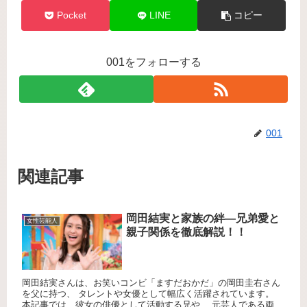
Pocket
LINE
コピー
001をフォローする
001
関連記事
岡田結実と家族の絆—兄弟愛と
女性芸能人
親子関係を徹底解説！！
岡田結実さんは、お笑いコンビ「ますだおかだ」の岡田圭右さん
を父に持つ、 タレントや女優として幅広く活躍されています。
本記事では、彼女の俳優として活動する兄や、 元芸人である両親