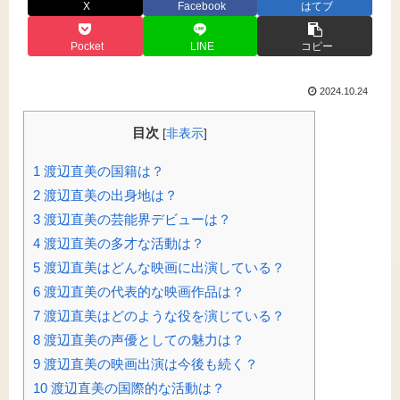
X
Facebook
はてブ
Pocket
LINE
コピー
2024.10.24
目次
[
非表示
]
1
渡辺直美の国籍は？
2
渡辺直美の出身地は？
3
渡辺直美の芸能界デビューは？
4
渡辺直美の多才な活動は？
5
渡辺直美はどんな映画に出演している？
6
渡辺直美の代表的な映画作品は？
7
渡辺直美はどのような役を演じている？
8
渡辺直美の声優としての魅力は？
9
渡辺直美の映画出演は今後も続く？
10
渡辺直美の国際的な活動は？