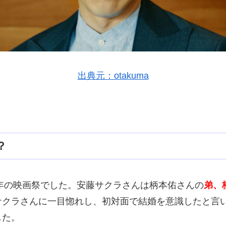
出典元：otakuma
？
8年の映画祭でした。安藤サクラさんは柄本佑さんの
弟、
サクラさんに一目惚れし、初対面で結婚を意識したと言
した。