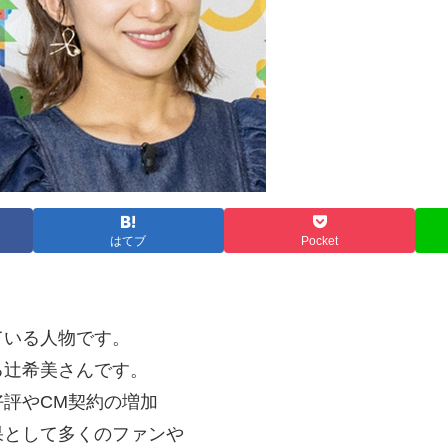
はてブ
Pocket
ている人物です。
る辻希美さんです。
評やCM契約の増加
果として多くのファンや