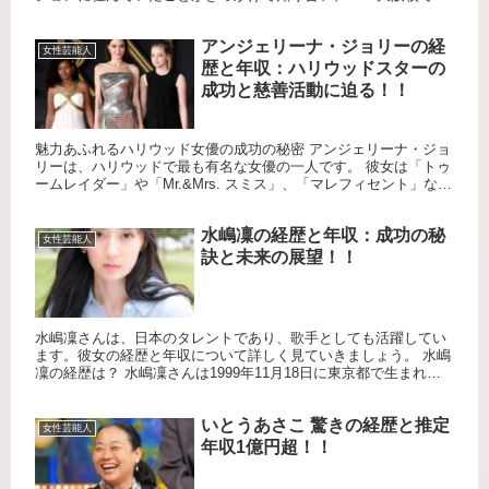
会しました。まひるさんがよしこさんの才能に気づき、コンビを
結成...
アンジェリーナ・ジョリーの経
女性芸能人
歴と年収：ハリウッドスターの
成功と慈善活動に迫る！！
魅力あふれるハリウッド女優の成功の秘密 アンジェリーナ・ジョ
リーは、ハリウッドで最も有名な女優の一人です。 彼女は「トゥ
ームレイダー」や「Mr.&Mrs. スミス」、「マレフィセント」など
の代表的な映画作品に出演し、アカデミー賞やゴールデン...
水嶋凜の経歴と年収：成功の秘
女性芸能人
訣と未来の展望！！
水嶋凜さんは、日本のタレントであり、歌手としても活躍してい
ます。彼女の経歴と年収について詳しく見ていきましょう。 水嶋
凜の経歴は？ 水嶋凜さんは1999年11月18日に東京都で生まれま
した。彼女は母親である女優の斉藤由貴さんの影響を受け、幼...
いとうあさこ 驚きの経歴と推定
女性芸能人
年収1億円超！！