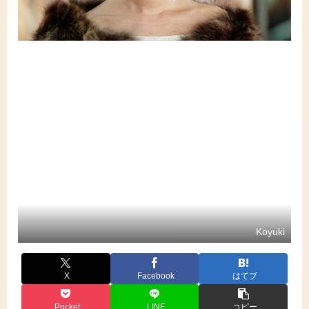
Koyuki
X
Facebook
はてブ
Pocket
LINE
コピー