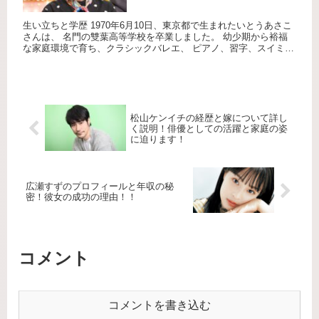
生い立ちと学歴 1970年6月10日、東京都で生まれたいとうあさこ
さんは、 名門の雙葉高等学校を卒業しました。 幼少期から裕福
な家庭環境で育ち、クラシックバレエ、 ピアノ、習字、スイミン
グなど、 多彩な習い事を経験しています。 特にクラシッ...
松山ケンイチの経歴と嫁について詳し
く説明！俳優としての活躍と家庭の姿
に迫ります！
広瀬すずのプロフィールと年収の秘
密！彼女の成功の理由！！
コメント
コメントを書き込む