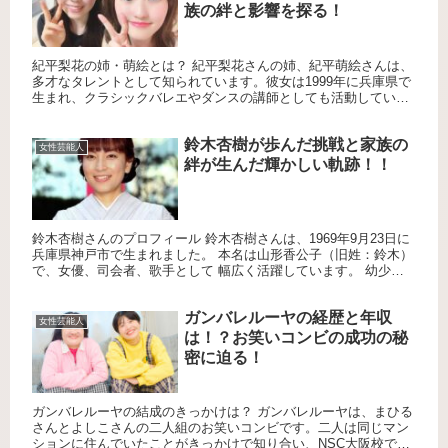
族の絆と影響を探る！
紀平梨花の姉・萌絵とは？ 紀平梨花さんの姉、紀平萌絵さんは、
多才なタレントとして知られています。彼女は1999年に兵庫県で
生まれ、クラシックバレエやダンスの講師としても活動していま
す。最近では、アーティストとしてもデビューを果たし、その才
能...
鈴木杏樹が歩んだ挑戦と家族の
女性芸能人
絆が生んだ輝かしい軌跡！！
鈴木杏樹さんのプロフィール 鈴木杏樹さんは、1969年9月23日に
兵庫県神戸市で生まれました。 本名は山形香公子（旧姓：鈴木）
で、女優、司会者、歌手として 幅広く活躍しています。 幼少期
からピアノやバレエなど多彩な習い事に取り組み、 音楽や...
ガンバレルーヤの経歴と年収
女性芸能人
は！？お笑いコンビの成功の秘
密に迫る！
ガンバレルーヤの結成のきっかけは？ ガンバレルーヤは、まひる
さんとよしこさんの二人組のお笑いコンビです。二人は同じマン
ションに住んでいたことがきっかけで知り合い、NSC大阪校で再