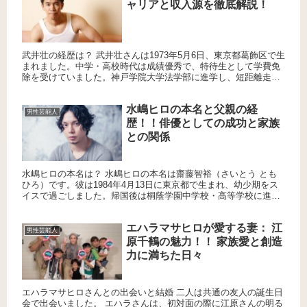
ャリアと収入源を徹底解説！
武井壮の経歴は？ 武井壮さんは1973年5月6日、東京都葛飾区で生
まれました。中学・高校時代は成績優秀で、特待生として学費免
除を受けていました。神戸学院大学法学部に進学し、短距離走を
始め、大学3年時に十種競技へ転向しました。その後、中央学院...
水嶋ヒロの本名と父親の経
男性芸能人
歴！！俳優としての成功と家族
との関係
水嶋ヒロの本名は？ 水嶋ヒロの本名は齋藤智裕（さいとう とも
ひろ）です。彼は1984年4月13日に東京都で生まれ、幼少期をス
イスで過ごしました。帰国後は桐蔭学園中学校・高等学校に進学
し、サッカー部で活躍しました。 水嶋ヒロの父親はどんな人？...
エハラマサヒロが愛する妻： 江
男性芸能人
原千鶴の魅力！！ 家族愛と創造
力に満ちた日々
エハラマサヒロさんとの出会いと結婚 二人は共通の友人の誕生日
会で出会いました。 エハラさんは、初対面の際に江原さんの明る