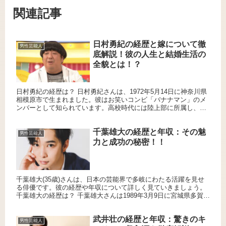
関連記事
日村勇紀の経歴と嫁について徹
男性芸能人
底解説！彼の人生と結婚生活の
全貌とは！？
日村勇紀の経歴は？ 日村勇紀さんは、1972年5月14日に神奈川県
相模原市で生まれました。彼はお笑いコンビ「バナナマン」のメ
ンバーとして知られています。高校時代には陸上部に所属し、卒
業後はフリーターをしながら芸人活動を開始しました。1993...
千葉雄大の経歴と年収：その魅
男性芸能人
力と成功の秘密！！
千葉雄大(35歳)さんは、日本の芸能界で多岐にわたる活躍を見せ
る俳優です。彼の経歴や年収について詳しく見ていきましょう。
千葉雄大の経歴は？ 千葉雄大さんは1989年3月9日に宮城県多賀城
市で生まれました。彼は2007年にモデルとしてデビュ...
武井壮の経歴と年収：驚きのキ
男性芸能人