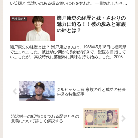
い笑顔と 気遣いのある振る舞いに心を奪われ、一目惚れしたそう
です。 その後、積極的にアプローチを重ねた結果、交際が始ま
り...
瀬戸康史の経歴と妹・さおりの
男性芸能人
魅力に迫る！！彼の歩みと家族
の絆とは？
瀬戸康史の経歴とは？ 瀬戸康史さんは、1988年5月18日に福岡県
で生まれました。彼は幼少期から動物が好きで、獣医を目指して
いましたが、高校時代に芸能界に興味を持ち始めました。2005年
に「第2回D-BOYSオーディション」で準グランプリを...
ダルビッシュ有 家族の絆と成功の秘訣
を探る特集記事
渋沢栄一の紙幣にまつわる歴史とその
意義について詳しく解説する