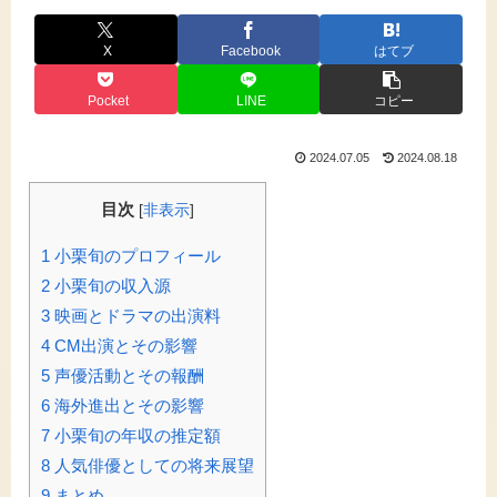
X
Facebook
はてブ
Pocket
LINE
コピー
2024.07.05
2024.08.18
目次
[
非表示
]
1
小栗旬のプロフィール
2
小栗旬の収入源
3
映画とドラマの出演料
4
CM出演とその影響
5
声優活動とその報酬
6
海外進出とその影響
7
小栗旬の年収の推定額
8
人気俳優としての将来展望
9
まとめ