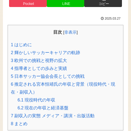
Pocket
LINE
コピー
2025.03.27
目次
[
非表示
]
1
はじめに
2
輝かしいサッカーキャリアの軌跡
3
欧州での挑戦と視野の拡大
4
指導者としての歩みと実績
5
日本サッカー協会会長としての挑戦
6
推定される宮本恒靖氏の年収と背景（現役時代・現
在・副収入）
6.1
現役時代の年収
6.2
現在の年収と経済基盤
7
副収入の実態 メディア・講演・出版活動
8
まとめ