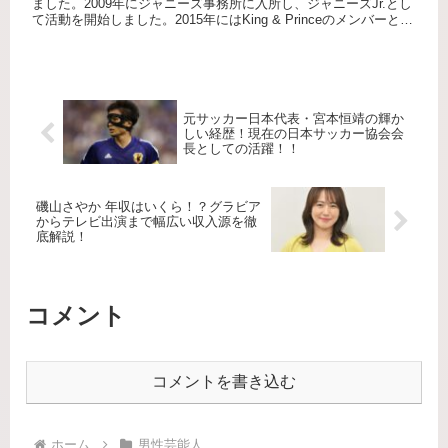
ました。2009年にジャニーズ事務所に入所し、ジャニーズJr.とし
て活動を開始しました。2015年にはKing & Princeのメンバーとし
てデビューし、グループのリーダー...
元サッカー日本代表・宮本恒靖の輝か
しい経歴！現在の日本サッカー協会会
長としての活躍！！
磯山さやか 年収はいくら！？グラビア
からテレビ出演まで幅広い収入源を徹
底解説！
コメント
コメントを書き込む
ホーム
男性芸能人