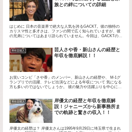
族との絆についての詳細
はじめに 日本の音楽界で絶大な人気を誇るGACKT。彼の独特の
カリスマ性と多才さは、ファンの間で広く知られていますが、彼
の兄弟についてはあまり語られていません。今回は、GACKTの兄
弟に関する秘話や家族との絆について詳しく紹介します。 GA...
芸人さや香・新山さんの経歴と
男性芸能人
年収を徹底解説！！
お笑いコンビ「さや香」のメンバー、新山さんの経歴や、 M-1グ
ランプリでの活躍、テレビ出演などによる年収について 気になる
方も多いのではないでしょうか。 彼の魅力や活躍ぶりを中心に、
新山さんの生い立ちから現在までを詳しくご紹介します。 新山...
岸優太の経歴と年収を徹底解
男性芸能人
説！ジャニーズから新事務所ま
での軌跡と驚きの収入！！
岸優太の経歴は？ 岸優太さんは1995年9月29日に埼玉県で生まれ