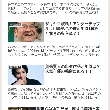
鈴木伸之のプロフィール 鈴木伸之（すずき のぶゆき）さんは、
劇団EXILEのメンバーとして活躍する俳優で、ドラマや映画舞台
で幅広い役柄をこなす実力派です。 185cmの高身長と端正な顔立
ちが特徴で、爽やかなルックスと高い演技力で注目を集め...
ザキヤマ旋風！アンタッチャブ
男性芸能人
ル：山崎弘也の推定年収1億円
と驚きの収入源？！
お笑いコンビ「アンタッチャブル」のボケ担当として 知られる山
崎弘也さん。 2004年のM-1グランプリ優勝をはじめ、ピン芸人と
しても多くの バラエティ番組で活躍し、「ザキヤマ」の愛称で親
しまれています。 その明るいキャラクターと多彩な才能で...
賀来賢人の出演作品と年収は？
男性芸能人
人気俳優の秘密に迫る！！
賀来賢人の代表的な出演作品は？ 賀来賢人さんは、数々のドラマ
や映画に出演してきました。特に注目された作品には、2018年の
ドラマ『今日から俺は!!』や、2020年の映画『劇場版 今日から俺
は!!』があります。これらの作品でのコミカルな演技が...
GACKT 兄弟に関する秘話と家
男性芸能人