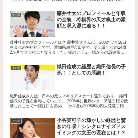
り、特に世界選手権やアジア選手権での活躍が目立ちます。 出...
藤井壮太のプロフィールと年収
その他
の全貌！将棋界の天才棋士の素
顔と収入源に迫る！！
藤井壮太のプロフィールとは？ 藤井壮太さんは、2002年7月19日
生まれの将棋棋士です。愛知県瀬戸市出身で、史上最年少の14歳
2か月でプロ棋士となりました。彼のデビュー戦からの29連勝
は、将棋界に新たな歴史を刻みました。 出展元：内閣府 藤...
織田信成の経歴と織田信長の子
その他
孫！！としての系譜！
織田信成さんは、日本の元フィギュアスケート選手であり、 織田
信長の子孫を自称しています。 2005年に世界ジュニア選手権で優
勝したことで一躍注目を集め、 その後も2006年の四大陸選手権で
の優勝や 2010年バンクーバーオリンピックでの7位...
小谷実可子の輝かしい経歴と驚
その他
きの年収！シンクロナイズドス
イミングの女王の現在とは！？