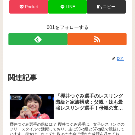
Pocket
LINE
コピー
001をフォローする
001
関連記事
「櫻井つぐみ選手のレスリング
その他
階級と家族構成：父親・妹も最
強レスリング選手！母親の支え
とは？」
櫻井つぐみ選手の階級は？ 櫻井つぐみ選手は、女子レスリングの
フリースタイルで活躍しており、主に55kg級と57kg級で競技して
います。彼女はこれまでに数々の大会で優れた成績を収めてお