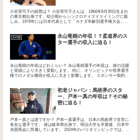
小谷実可子の経歴は？ 小谷実可子さんは、1966年8月30日生まれ
の東京都出身です。幼少期からシンクロナイズドスイミングに親
しみ、1978年には日本代表として「カナダ年齢別選手権大会」で
ソロとデュエットの両方で3位に入賞しました。その後、1...
永山竜樹の年収！？柔道界のス
その他
ター選手の収入に迫る！
永山竜樹の年収はどれくらい？ 永山竜樹選手の年収は、彼の活躍
と実績により大きく変動します。 特に、オリンピックや世界選手
権でのメダル獲得が収入に大きく影響します。 スポンサー契約や
メディア出演も収入の一部です。 永山竜樹のスポンサー契約
は？...
初老ジャパン：馬術界のスタ
その他
ー、戸本一真の年収は？その秘
密に迫る！
戸本一真とは誰ですか？ 戸本一真選手は、日本の馬術界で非常に
有名な選手です。 彼は岐阜県出身で、明治大学を卒業後、日本中
央競馬会に所属しています。 2024年のパリオリンピックでは、総
合馬術団体で銅メダルを獲得しました。 パリでの活躍により...