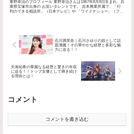
東野幸治のプロフィール 東野幸治さんは1967年8月8日生まれ、兵
庫県宝塚市出身の お笑いタレントです。 吉本興業所属で、「行
列のできる相談所」（日本テレビ）や 「ワイドナショー」（フジ
テレビ）など、多くのバラエティ番組や トーク番組で司会...
石川満里奈｜石川さゆりの姪として話
題沸騰！その華やかな経歴と多彩な魅
力に迫る！！
天海祐希の華麗なる経歴と驚きの年収
に迫る！！トップ女優として輝き続け
る理由とは！
コメント
コメントを書き込む