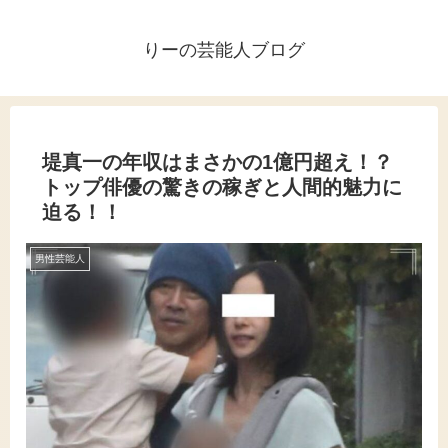
りーの芸能人ブログ
堤真一の年収はまさかの1億円超え！？
トップ俳優の驚きの稼ぎと人間的魅力に
迫る！！
男性芸能人