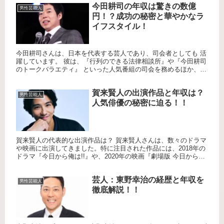
今田耕司の年収は驚きの数億
男性芸能人
円！？成功の秘密と華やかなラ
イフスタイル！
今田耕司さんは、日本を代表する芸人であり、司会者としても 活
躍しています。 彼は、『行列のできる法律相談所』や『今田耕司
のトークバラエティ』 といった人気番組の司会を務めるほか、お
笑いライブでも その抜群のトーク力を発揮し、多くの視聴者を
魅...
賀来賢人の出演作品と年収は？
男性芸能人
人気俳優の秘密に迫る！！
賀来賢人の代表的な出演作品は？ 賀来賢人さんは、数々のドラマ
や映画に出演してきました。特に注目された作品には、2018年の
ドラマ『今日から俺は!!』や、2020年の映画『劇場版 今日から俺
は!!』があります。これらの作品でのコミカルな演技が...
芸人：東野幸治の経歴と年収を
男性芸能人
徹底解説！！