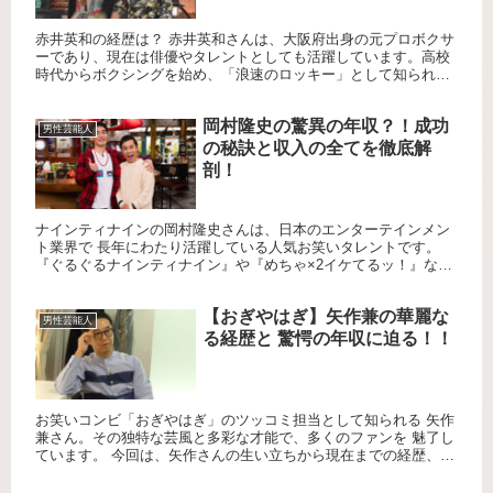
赤井英和の経歴は？ 赤井英和さんは、大阪府出身の元プロボクサ
ーであり、現在は俳優やタレントとしても活躍しています。高校
時代からボクシングを始め、「浪速のロッキー」として知られる
ようになりました。プロボクサーとしてのキャリアは輝かしく、
数々の...
岡村隆史の驚異の年収？！成功
男性芸能人
の秘訣と収入の全てを徹底解
剖！
ナインティナインの岡村隆史さんは、日本のエンターテインメン
ト業界で 長年にわたり活躍している人気お笑いタレントです。
『ぐるぐるナインティナイン』や『めちゃ×2イケてるッ！』など
の 人気番組に出演し、そのユーモアと愛されるキャラクターで
多...
【おぎやはぎ】矢作兼の華麗な
男性芸能人
る経歴と 驚愕の年収に迫る！！
お笑いコンビ「おぎやはぎ」のツッコミ担当として知られる 矢作
兼さん。その独特な芸風と多彩な才能で、多くのファンを 魅了し
ています。 今回は、矢作さんの生い立ちから現在までの経歴、
そして気になる年収について詳しくご紹介します。 生い立ちと
学...