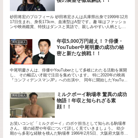
後の展望を徹底解説！！
砂田将宏のプロフィール 砂田将宏さんは兵庫県出身で1999年12月
17日生まれ、身長173cm、血液型はA型です。趣 味はファッショ
ンや映画鑑賞、特技はダンスと英語で、親しみやすい人柄として
も知られています。 幼少期から家族の影響で音楽に親...
年収5,000万円超え！？俳優・
男性芸能人
YouTuber中尾明慶の成功の秘
密と新たな挑戦！！
中尾明慶さんは、俳優やYouTuberとして多岐にわたる活動を展開
し、 その幅広い才能で注目を集めています。 特に2020年の映画
『コンフィデンスマンJP』への出演や、 同年に開始したYouTube
チャンネルでの急速な人気の高まりは、 彼の...
ミルクボーイ駒場孝 驚異の成功
男性芸能人
物語！年収と知られざる素
顔！！
お笑いコンビ「ミルクボーイ」のボケ担当として知られる駒場孝
さん。 彼の経歴や年収について詳しく見ていきましょう。 幼少
期から多彩な経験を積んだ駒場孝 1986年2月5日、大阪府大阪市で