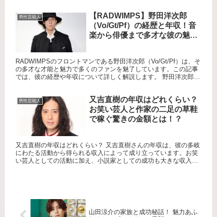
生まれた駒場孝さん。 父親の転勤に伴い、3歳から13歳ま...
【RADWIMPS】野田洋次郎
男性芸能人
（Vo/Gt/Pf）の経歴と年収！音
楽から俳優まで多才な彼の魅力
に迫る！！
RADWIMPSのフロントマンである野田洋次郎（Vo/Gt/Pf）は、そ
の多才な才能と魅力で多くのファンを魅了しています。この記事
では、彼の経歴や年収について詳しく解説します。 野田洋次郎の
音楽キャリアは？ 野田洋次郎は、1985年7月5日...
又吉直樹の年収はどれくらい？
男性芸能人
お笑い芸人と作家の二足の草鞋
で稼ぐ驚きの金額とは！？
又吉直樹の年収はどれくらい？ 又吉直樹さんの年収は、彼の多岐
にわたる活動から得られる収入によって成り立っています。お笑
い芸人としての活動に加え、小説家としての成功も大きな収入源
となっています。特に、芥川賞を受賞した小説『火花』の印税収
入は非...
山田涼介の家族と成功秘話！ 魅力あふ