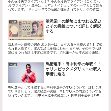
小久保玲央ブライアンとは？ 小久保玲央ブライアン（こくぼ れ
お ブライアン）選手は、日本とナイジェリアのハーフとして知ら
れています。 サッカー界での活躍が注目されており、その背景に
は多くの興味深いエピソードが隠されています。 両親の国籍
は？...
渋沢栄一の紙幣にまつわる歴史
その他
とその意義について詳しく解説
する
渋沢栄一と紙幣の関係 渋沢栄一は、日本の資本主義の父として知
られる人物です。彼の功績は多岐にわたりますが、その中でも紙
幣にまつわる話は非常に重要です。渋沢栄一が日本の経済発展に
どのように貢献し、彼の肖像が紙幣に採用されるまでの道のりを
見てい...
馬術選手・田中利幸の年収？！
その他
オリンピックメダリストの収入
事情に迫る
馬術選手として活躍する田中利幸選手の年収について、詳しく見
ていきましょう。彼の経歴や実績、そして収入の内訳についても
触れていきます。 田中利幸選手の経歴は？ 田中利幸選手は1985
年2月2日生まれ、福岡県福岡市出身です。中学3年生の時に馬術...