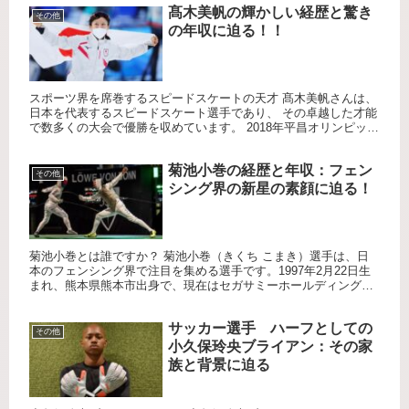
髙木美帆の輝かしい経歴と驚き
その他
の年収に迫る！！
スポーツ界を席巻するスピードスケートの天才 髙木美帆さんは、
日本を代表するスピードスケート選手であり、 その卓越した才能
で数多くの大会で優勝を収めています。 2018年平昌オリンピック
での活躍は印象的で、 彼女がチームパシュートで金メダルを...
菊池小巻の経歴と年収：フェン
その他
シング界の新星の素顔に迫る！
菊池小巻とは誰ですか？ 菊池小巻（きくち こまき）選手は、日
本のフェンシング界で注目を集める選手です。1997年2月22日生
まれ、熊本県熊本市出身で、現在はセガサミーホールディングス
に所属しています。彼女は幼少期からフェンシングを始め、両
親...
サッカー選手 ハーフとしての
その他
小久保玲央ブライアン：その家
族と背景に迫る