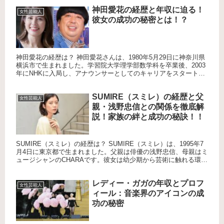
神田愛花の経歴と年収に迫る！
女性芸能人
彼女の成功の秘密とは！？
神田愛花の経歴は？ 神田愛花さんは、1980年5月29日に神奈川県
横浜市で生まれました。学習院大学理学部数学科を卒業後、2003
年にNHKに入局し、アナウンサーとしてのキャリアをスタートさ
せました。福岡放送局での勤務を経て、東京アナウンス室...
SUMIRE（スミレ）の経歴と父
女性芸能人
親・浅野忠信との関係を徹底解
説！家族の絆と成功の秘訣！！
SUMIRE（スミレ）の経歴は？ SUMIRE（スミレ）は、1995年7
月4日に東京都で生まれました。父親は俳優の浅野忠信、母親はミ
ュージシャンのCHARAです。彼女は幼少期から芸術に触れる環境
で育ち、その影響でモデルや女優としてのキャリア...
レディー・ガガの年収とプロフ
女性芸能人
ィール：音楽界のアイコンの成
功の秘密