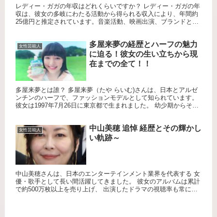
レディー・ガガの年収はどれくらいですか？ レディー・ガガの年
収は、彼女の多岐にわたる活動から得られる収入により、年間約
25億円と推定されています。音楽活動、映画出演、ブランドとの
コラボレーションなど、多岐にわたる収入源があります。 レディ
ー...
多屋来夢の経歴とハーフの魅力
女性芸能人
に迫る！彼女の生い立ちから現
在までの全て！！
多屋来夢とは誰？ 多屋来夢（たや らいむ)さんは、日本とアルゼ
ンチンのハーフで、ファッションモデルとして知られています。
彼女は1997年7月26日に東京都で生まれました。 幼少期からその
美貌で注目を集め、スターダストプロモーションにスカウ...
中山美穂 追悼 経歴とその輝かし
女性芸能人
い軌跡～
中山美穂さんは、日本のエンターテインメント業界を代表する 女
優・歌手として長い間活躍してきました。 彼女のアルバムは累計
で約500万枚以上を売り上げ、 出演したドラマの視聴率も常に高
く、多くの作品が20%以上の 視聴率を記録しています。 彼...