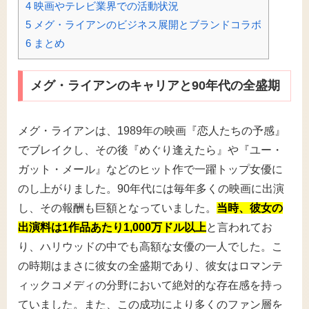
4
映画やテレビ業界での活動状況
5
メグ・ライアンのビジネス展開とブランドコラボ
6
まとめ
メグ・ライアンのキャリアと90年代の全盛期
メグ・ライアンは、1989年の映画『恋人たちの予感』
でブレイクし、その後『めぐり逢えたら』や『ユー・
ガット・メール』などのヒット作で一躍トップ女優に
のし上がりました。90年代には毎年多くの映画に出演
し、その報酬も巨額となっていました。
当時、彼女の
出演料は1作品あたり1,000万ドル以上
と言われてお
り、ハリウッドの中でも高額な女優の一人でした。こ
の時期はまさに彼女の全盛期であり、彼女はロマンテ
ィックコメディの分野において絶対的な存在感を持っ
ていました。また、この成功により多くのファン層を