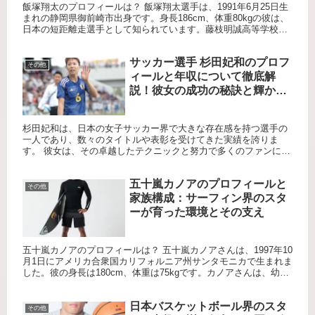
飯塚翔太のプロフィールは？ 飯塚翔太選手は、1991年6月25日生
まれの静岡県御前崎市出身です。身長186cm、体重80kgの彼は、
日本の短距離走選手として知られています。藤枝明誠高等学校を
卒業後、中央大学法学部に進学し、現在はミズノに所属...
サッカー選手 杉田妃和のプロフ
その他
ィールと年収について徹底解
説！彼女の成功の秘訣と輝かし
いキャリア！！
杉田妃和は、日本の女子サッカー界で大きな存在感を持つ選手の
一人であり、数々のタイトルや表彰を受けてきた実績を誇りま
す。 彼女は、その卓越したテクニックと努力で多くのファンに愛
されています。 例えば、2022年の重要な試合で見せた見事なドリ
ブ...
五十嵐カノアのプロフィールと
その他
家族構成：サーフィン界のスタ
ーが育った環境とその支え
五十嵐カノアのプロフィールは？ 五十嵐カノアさんは、1997年10
月1日にアメリカ合衆国カリフォルニア州サンタモニカで生まれま
した。彼の身長は180cm、体重は75kgです。カノアさんは、幼少
期からサーフィンに親しみ、現在では世界的なプロサ...
日本バスケットボール界のスタ
その他