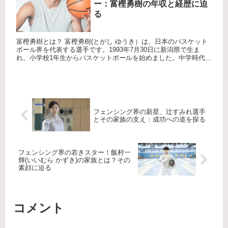
ー：富樫勇樹の年収と経歴に迫
る
富樫勇樹とは？ 富樫勇樹(とがし ゆうき）は、日本のバスケット
ボール界を代表する選手です。1993年7月30日に新潟県で生ま
れ、小学校1年生からバスケットボールを始めました。中学時代に
は全国大会で優勝し、日本代表にも選出されました。その後、...
フェンシング界の新星、辻すみれ選手
とその家族の支え：成功への道を探る
フェンシング界の若きスター！飯村一
輝(いいむら かずき)の家族とは？その
素顔に迫る
コメント