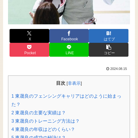
X
Facebook
はてブ
Pocket
LINE
コピー
2024.08.15
目次
[
非表示
]
1
東晟良のフェンシングキャリアはどのように始まっ
た？
2
東晟良の主要な実績は？
3
東晟良のトレーニング方法は？
4
東晟良の年収はどのくらい？
5
東晟良の成功の秘訣は？