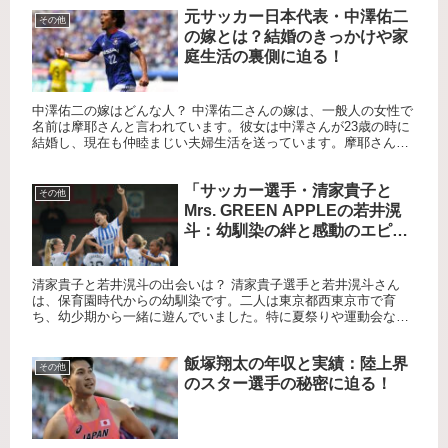
元サッカー日本代表・中澤佑二
その他
の嫁とは？結婚のきっかけや家
庭生活の裏側に迫る！
中澤佑二の嫁はどんな人？ 中澤佑二さんの嫁は、一般人の女性で
名前は摩耶さんと言われています。彼女は中澤さんが23歳の時に
結婚し、現在も仲睦まじい夫婦生活を送っています。摩耶さんは
非常に献身的で、中澤さんが高熱を出した際には一日中看病して
くれ...
「サッカー選手・清家貴子と
その他
Mrs. GREEN APPLEの若井滉
斗：幼馴染の絆と感動のエピソ
ード」
清家貴子と若井滉斗の出会いは？ 清家貴子選手と若井滉斗さん
は、保育園時代からの幼馴染です。二人は東京都西東京市で育
ち、幼少期から一緒に遊んでいました。特に夏祭りや運動会など
のイベントでは、いつも一緒に過ごしていたそうです。 幼少期の
エピソー...
飯塚翔太の年収と実績：陸上界
その他
のスター選手の秘密に迫る！