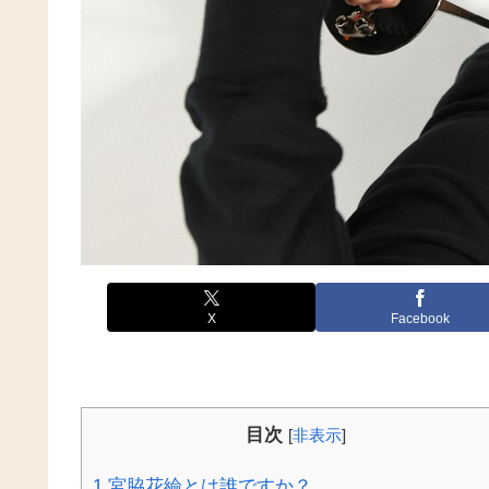
X
Facebook
目次
[
非表示
]
1
宮脇花綸とは誰ですか？