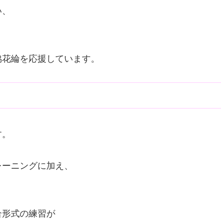
い、
。
脇花綸を応援しています。
す。
レーニングに加え、
。
合形式の練習が