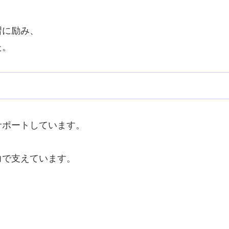
習に励み、
た。
サポートしています。
力で支えています。