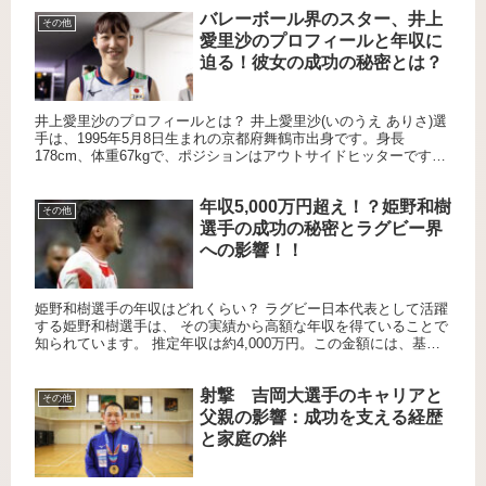
バレーボール界のスター、井上
その他
愛里沙のプロフィールと年収に
迫る！彼女の成功の秘密とは？
井上愛里沙のプロフィールとは？ 井上愛里沙(いのうえ ありさ)選
手は、1995年5月8日生まれの京都府舞鶴市出身です。身長
178cm、体重67kgで、ポジションはアウトサイドヒッターです。
彼女は小学3年生の時にバレーボールを始め、中学時代に...
年収5,000万円超え！？姫野和樹
その他
選手の成功の秘密とラグビー界
への影響！！
姫野和樹選手の年収はどれくらい？ ラグビー日本代表として活躍
する姫野和樹選手は、 その実績から高額な年収を得ていることで
知られています。 推定年収は約4,000万円。この金額には、基本
的な契約料（約2,500万円）や 試合ごとのボーナス（年...
射撃 吉岡大選手のキャリアと
その他
父親の影響：成功を支える経歴
と家庭の絆