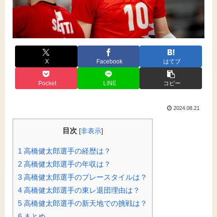
X
Facebook
はてブ
Pocket
LINE
コピー
2024.08.21
目次
[
非表示
]
1
高橋健太郎選手の経歴は？
2
高橋健太郎選手の年収は？
3
高橋健太郎選手のプレースタイルは？
4
高橋健太郎選手の東レ退団理由は？
5
高橋健太郎選手の新天地での挑戦は？
6
まとめ