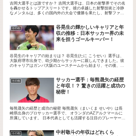
吉岡大選手とは誰ですか？ 吉岡大選手は、日本の射撃界でその名
を轟かせるトップアスリートです。彼の卓越した射撃技術と冷静
なメンタルは、多くの国内外の大会で優勝を果たし、射撃ファン
や選手たちにとっての憧れとなっています。警察官になってから
適性を...
谷晃生の輝かしいキャリアと年
その他
収の推移：日本サッカー界の未
来を担うゴールキーパー！
谷晃生のキャリアの始まりは？ 谷晃生(たに こうせい）選手は、
大阪府堺市出身で、幼少期からサッカーに親しんできました。彼
のキャリアはガンバ大阪のユースチームから始まり、その後、湘
南ベルマーレやFC町田ゼルビアなどで活躍しています。 谷晃生
の...
サッカー選手：毎熊晟矢の経歴
その他
と年収！？ 驚きの活躍と成功の
秘密！
毎熊晟矢の経歴と成功の秘密 毎熊晟矢（まいくま せいや）は長
崎県出身のプロサッカー選手で、 オランダのAZアルクマールに
所属しています。 日本代表としても活躍する注目のプレーヤー
で、2024年には AZアルクマールでの連続フル出場やヨーロッ...
中村敬斗の年収はどれくら
その他