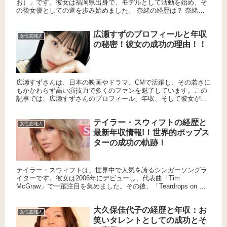
お）」です。彼女は福岡県出身で、モデルとして活動を始め、そ
の後女優としての道を歩み始めました。 奈緒の経歴は？ 奈緒さ
んは高校1年生の時に地元福岡でスカウトされ、モデル事務所に所
属しま...
広瀬すずのプロフィールと年収
女性芸能人
の秘密！彼女の成功の理由！！
広瀬すずさんは、日本の映画やドラマ、CMで活躍し、その若さに
もかかわらず高い演技力で多くのファンを魅了しています。この
記事では、広瀬すずさんのプロフィール、年収、そして彼女がど
うして成功したのかについて詳しく紹介します。 広瀬すずの基本
プロ...
テイラー・スウィフトの経歴と
女性芸能人
最新年収情報!！世界的ポップス
ターの成功の軌跡！
テイラー・スウィフトは、世界中で人気を誇るシンガーソングラ
イターです。彼女は2006年にデビューし、代表曲「Tim
McGraw」で一躍注目を集めました。その後、「Teardrops on My
Guitar」や「Our Song」などのヒ...
大久保佳代子の経歴と年収：お
女性芸能人
笑いタレントとしての成功とそ