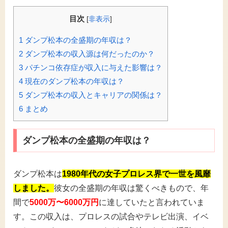
目次
[
非表示
]
1
ダンプ松本の全盛期の年収は？
2
ダンプ松本の収入源は何だったのか？
3
パチンコ依存症が収入に与えた影響は？
4
現在のダンプ松本の年収は？
5
ダンプ松本の収入とキャリアの関係は？
6
まとめ
ダンプ松本の全盛期の年収は？
ダンプ松本は
1980年代の女子プロレス界で一世を風靡
しました。
彼女の全盛期の年収は驚くべきもので、年
間で
5000万〜6000万円
に達していたと言われていま
す。この収入は、プロレスの試合やテレビ出演、イベ