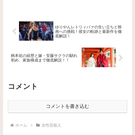
いルックスで多くのファンから支持を集めています。 SNSを通
じ...
ゆりやんレトリィバァの生い立ちと映
画への挑戦！彼女の軌跡と最新作を徹
底解説！
柄本佑の経歴と嫁・安藤サクラの馴れ
初め、家族構成まで徹底解説！！
コメント
コメントを書き込む
ホーム
女性芸能人