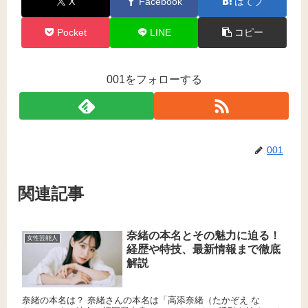
X
Facebook
はてブ
Pocket
LINE
コピー
001をフォローする
001
関連記事
奈緒の本名とその魅力に迫る！
女性芸能人
経歴や特技、最新情報まで徹底
解説
奈緒の本名は？ 奈緒さんの本名は「高添奈緒（たかぞえ な