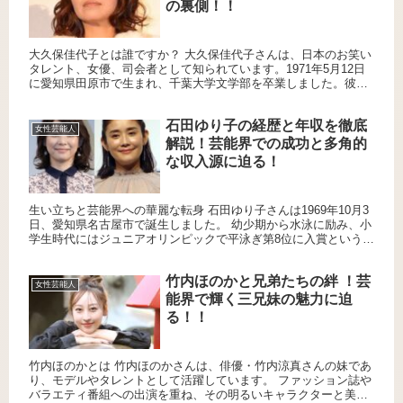
の裏側！！
大久保佳代子とは誰ですか？ 大久保佳代子さんは、日本のお笑い
タレント、女優、司会者として知られています。1971年5月12日
に愛知県田原市で生まれ、千葉大学文学部を卒業しました。彼女
は1992年に光浦靖子さんと共にお笑いコンビ「オアシズ」を...
石田ゆり子の経歴と年収を徹底
女性芸能人
解説！芸能界での成功と多角的
な収入源に迫る！
生い立ちと芸能界への華麗な転身 石田ゆり子さんは1969年10月3
日、愛知県名古屋市で誕生しました。 幼少期から水泳に励み、小
学生時代にはジュニアオリンピックで平泳ぎ第8位に入賞という輝
かしい実績を残しています。 中学時代には父親の仕事の都...
竹内ほのかと兄弟たちの絆 ！芸
女性芸能人
能界で輝く三兄妹の魅力に迫
る！！
竹内ほのかとは 竹内ほのかさんは、俳優・竹内涼真さんの妹であ
り、モデルやタレントとして活躍しています。 ファッション誌や
バラエティ番組への出演を重ね、その明るいキャラクターと美し