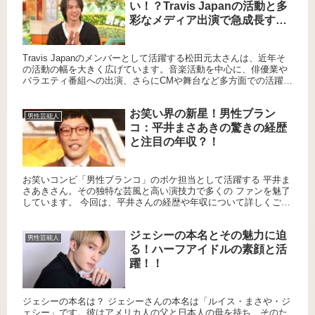
い！？Travis Japanの活動と多
彩なメディア出演で急成長する
収入の実態！
Travis Japanのメンバーとして活躍する松田元太さんは、近年そ
の活動の幅を大きく広げています。音楽活動を中心に、俳優業や
バラエティ番組への出演、さらにCMや舞台など多方面での活躍が
年収アップの原動力となっています。 今回は、松田元太...
お笑い界の新星！男性ブラン
男性芸能人
コ：平井まさあきの驚きの経歴
と注目の年収？！
お笑いコンビ「男性ブランコ」のボケ担当として活躍する 平井ま
さあきさん。その独特な芸風と高い演技力で多くの ファンを魅了
しています。 今回は、平井さんの経歴や年収について詳しくご紹
介します。 平井まさあきのプロフィール 本名: 平井 勝晶（...
ジェシーの本名とその魅力に迫
男性芸能人
る！ハーフアイドルの素顔と活
躍！！
ジェシーの本名は？ ジェシーさんの本名は「ルイス・まさや・ジ
ェシー」です。彼はアメリカ人の父と日本人の母を持ち、そのた