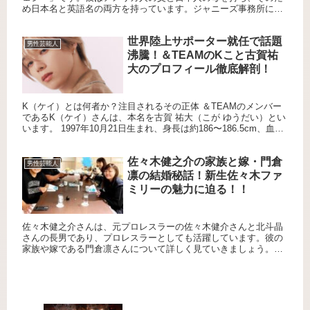
め日本名と英語名の両方を持っています。ジャニーズ事務所に所
属した当初は本名で活動していましたが、後に「ジェシー」とい
う芸名...
世界陸上サポーター就任で話題
男性芸能人
沸騰！＆TEAMのKこと古賀祐
大のプロフィール徹底解剖！
K（ケイ）とは何者か？注目されるその正体 ＆TEAMのメンバー
であるK（ケイ）さんは、本名を古賀 祐大（こが ゆうだい）とい
います。 1997年10月21日生まれ、身長は約186〜186.5cm、血液
型はA型で、日本国籍を持つアーティストで...
佐々木健之介の家族と嫁・門倉
男性芸能人
凛の結婚秘話！新生佐々木ファ
ミリーの魅力に迫る！！
佐々木健之介さんは、元プロレスラーの佐々木健介さんと北斗晶
さんの長男であり、プロレスラーとしても活躍しています。彼の
家族や嫁である門倉凛さんについて詳しく見ていきましょう。
佐々木健之介さんの家族は？ 佐々木健之介さんの家族は、父・
佐々木健...