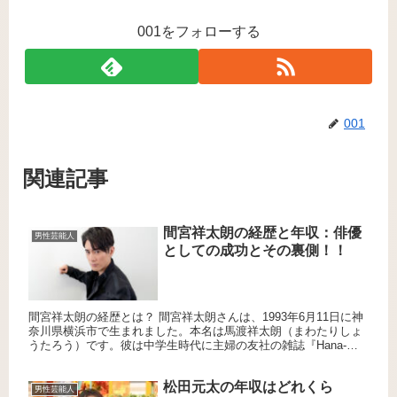
001をフォローする
001
関連記事
間宮祥太朗の経歴と年収：俳優
男性芸能人
としての成功とその裏側！！
間宮祥太朗の経歴とは？ 間宮祥太朗さんは、1993年6月11日に神
奈川県横浜市で生まれました。本名は馬渡祥太朗（まわたりしょ
うたろう）です。彼は中学生時代に主婦の友社の雑誌『Hana-
*chu→』で読者モデルとして活動を始め、その後、200...
松田元太の年収はどれくら
男性芸能人