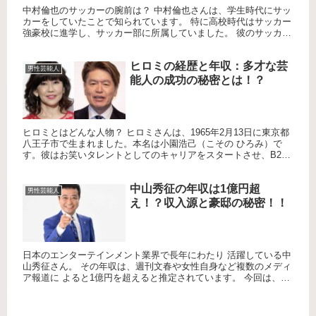
中村倫也のサッカーの腕前は？ 中村倫也さんは、学生時代にサッ
カーをしていたことで知られています。 特に高校時代はサッカー
強豪校に進学し、サッカー部に所属していました。 彼のサッカー
の腕前は非常に高く、SNSでもその技術を称賛する声が多く見
ら...
ヒロミの経歴と年収：多才な芸
男性芸能人
能人の成功の秘密とは！？
ヒロミとはどんな人物？ ヒロミさんは、1965年2月13日に東京都
八王子市で生まれました。本名は小園浩己（こその ひろみ）で
す。彼はお笑いタレントとしてのキャリアをスタートさせ、B21
スペシャルというお笑いトリオのメンバーとして一躍有名にな...
中山秀征の年収は1億円超
男性芸能人
え！？収入源と豪邸の秘密！！
日本のエンターテインメント業界で長年にわたり 活躍している中
山秀征さん。 その年収は、週刊文春や女性自身など複数のメディ
ア報道に よると1億円を超えると推定されています。 今回は、中
山さんの収入源や自宅、趣味、 そしてこれまでの成功の秘訣に...