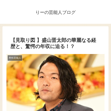
りーの芸能人ブログ
【見取り図 】盛山晋太郎の華麗なる経
歴と、驚愕の年収に迫る！？
男性芸能人