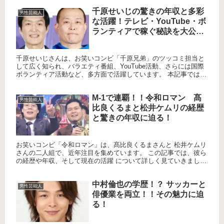
ビ...
千原せいじの驚きの年収と多彩
男性芸能人
な活躍！テレビ・YouTube・ボ
ランティアで稼ぐ秘訣を大公
開！！
千原せいじさんは、お笑いコンビ「千原兄弟」のツッコミ担当と
して広く知られ、バラエティ番組、YouTube活動、さらには国際
ボランティア活動など、多方面で活躍しています。 本記事では、
彼の年収や収入源について詳しく掘り下げるとともに、彼のキ
ャ...
M-1で連覇！！令和ロマン 髙
男性芸能人
比良くるまと松井ケムリの経歴
と驚きの年収に迫る！
お笑いコンビ「令和ロマン」は、髙比良くるまさんと 松井ケムリ
さんの二人組で、近年注目を集めています。 この記事では、彼ら
の経歴や年収、そして現在の活躍 について詳しく見ていきましょ
う。 髙比良くるまの経歴 髙比良くるまさんは東京都練馬区出身...
中村倫也の学歴！？ サッカーと
男性芸能人
俳優業を両立！！その魅力に迫
る！