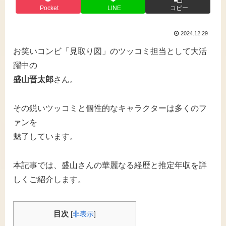
Pocket
LINE
コピー
2024.12.29
お笑いコンビ「見取り図」のツッコミ担当として大活
躍中の
盛山晋太郎
さん。
その鋭いツッコミと個性的なキャラクターは多くのフ
ァンを
魅了しています。
本記事では、盛山さんの華麗なる経歴と推定年収を詳
しくご紹介します。
目次
[
非表示
]