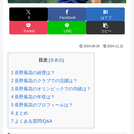
X
Facebook
はてブ
Pocket
LINE
コピー
2024.09.26
2024.11.22
目次
[
非表示
]
1
長野風花の経歴は？
2
長野風花のクラブでの活躍は？
3
長野風花のオリンピックでの功績は？
4
長野風花の年収は？
5
長野風花のプロフィールは？
6
まとめ
7
よくある質問/Q&A