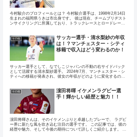
は？
今村駿介のプロフィールとは？ 今村駿介選手は、1998年2月14日
生まれの福岡県うきは市出身です。 彼は現在、チームブリヂスト
ンサイクリングに所属しており、トラックレースとロードレース
の両方で活躍しています。 身長は175.8cm、体重は7...
サッカー選手・清水梨紗の年収
その他
は！？マンチェスター・シティ
移籍で収入はどう変わるのか！
サッカー選手として、なでしこジャパンの不動の右サイドバック
として活躍する清水梨紗選手。 2024年7月、マンチェスター・シ
ティへの移籍が発表され、彼女の年収がどのように変化するのか
注目が集まります。 清水梨紗のこれまでの年収 清水選手は、2...
濵田将暉 イケメンラグビー選
その他
手！輝かしい経歴と魅力！！
濵田将暉さんは、そのイケメンぶりと卓越したプレーで、 ラグビ
ー界に新たな風を吹き込む注目の選手です。 この記事では、彼の
経歴や魅力、そして今後の期待について詳しくご紹介します。 濵
田将暉とは？ 濵田将暉さんは、現在25歳の日本のラグビー界で...