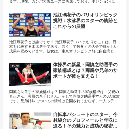
ます。現在、ガンバ大阪ユースに所属しており、ポジションはボ
ランチです。楓仁選手は、父親譲りの高い技術と戦術眼を持ち、
将来が...
池江璃花子のパリオリンピック
その他
挑戦：水泳界のスターの軌跡と
これからの展望
池江璃花子とは誰ですか？ 池江璃花子（いけえ りかこ）は、日
本を代表する水泳選手であり、若くして数多くの大会で輝かしい
成果を収めています。彼女は、東京オリンピック前に白血病と診
断されましたが、その後の驚異的な復活劇で再び注目を浴びまし
た。彼...
体操界の新星・岡慎之助選手の
その他
家族構成とは？両親や兄弟のサ
ポートが彼を支える！
岡慎之助選手の家族構成は？ 岡慎之助選手の家族構成は、父親の
泰正さん、母親の八千代さん、そして岡慎之助選手本人の3人家族
です。兄弟姉妹についての情報は公開されておらず、一人っ子で
ある可能性が高いです。 岡慎之助選手の両親はどんな人？ 岡慎
之...
自転車パシュートのスター、今
その他
村駿介のプロフィールと年収に
迫る！その魅力と成功の秘密と