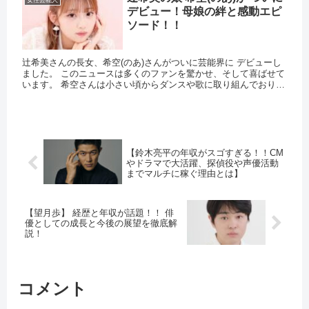
デビュー！母娘の絆と感動エピ
ソード！！
辻希美さんの長女、希空(のあ)さんがついに芸能界に デビューし
ました。 このニュースは多くのファンを驚かせ、そして喜ばせて
います。 希空さんは小さい頃からダンスや歌に取り組んでおり、
デビューに向けて数年間の厳しいトレーニングを続けてきまし...
【鈴木亮平の年収がスゴすぎる！！CM
やドラマで大活躍、探偵役や声優活動
までマルチに稼ぐ理由とは】
【望月歩】 経歴と年収が話題！！ 俳
優としての成長と今後の展望を徹底解
説！
コメント