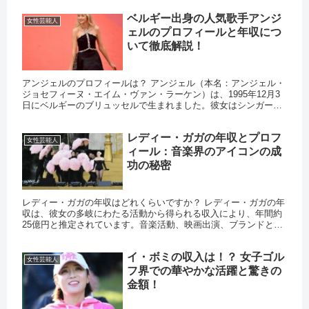
ベルギー出身の人気歌手アンジ
女性芸能人
ェルのプロフィールと年収につ
いて徹底解説！
アンジェルのプロフィールは？ アンジェル（本名：アンジェル・
ジョセフィーヌ・エイム・ヴァン・ラーケン）は、1995年12月3
日にベルギーのブリュッセルで生まれました。彼女はシンガーソ
ングライター、ミュージシャン、ピアニスト、プロデューサ
ー、...
レディー・ガガの年収とプロフ
女性芸能人
ィール：音楽界のアイコンの成
功の秘密
レディー・ガガの年収はどれくらいですか？ レディー・ガガの年
収は、彼女の多岐にわたる活動から得られる収入により、年間約
25億円と推定されています。音楽活動、映画出演、ブランドとの
コラボレーションなど、多岐にわたる収入源があります。 レディ
ー...
イ・ボミの収入は！？ 女子ゴル
女性芸能人
フ界での華やかな活躍と驚きの
金額！