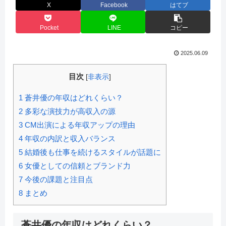
X
Facebook
はてブ
Pocket
LINE
コピー
2025.06.09
目次
[
非表示
]
1
蒼井優の年収はどれくらい？
2
多彩な演技力が高収入の源
3
CM出演による年収アップの理由
4
年収の内訳と収入バランス
5
結婚後も仕事を続けるスタイルが話題に
6
女優としての信頼とブランド力
7
今後の課題と注目点
8
まとめ
蒼井優の年収はどれくらい？