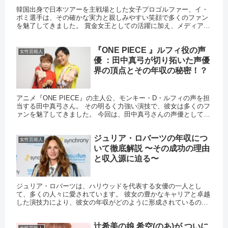
韓国出身で日本ツアーを主戦場とした女子プロゴルファー、イ・
ボミ選手は、その確かな実力と親しみやすい笑顔で多くのファン
を魅了してきました。 賞金女王としての活躍に加え、メディアや
スポンサーからの高い支持を得ることで、女子ゴルフ界でも屈指
の存在...
『ONE PIECE 』ルフィ役の声
女性芸能人
優 ：田中真弓が切り拓いた声優
界の頂点とその年収の秘密！？
アニメ『ONE PIECE』の主人公、モンキー・D・ルフィの声を担
当する田中真弓さん。 その明るく力強い演技で、彼女は多くのフ
ァンを魅了してきました。 今回は、田中真弓さんの声優としての
キャリアや年収についてご紹介します。 田中真弓のキャリ...
ジュリア・ロバーツの年収につ
女性芸能人
いて徹底解説 〜その成功の理由
と収入源に迫る〜
ジュリア・ロバーツは、ハリウッドを代表する女優の一人とし
て、多くの人々に愛されています。 彼女の豊かなキャリアと卓越
した演技力により、彼女の年収がどのように形成されているの
か、その詳細に迫ります。 本記事では、ジュリア・ロバーツの年
収とその...
辻希美の娘 希空(のあ)が ついに
女性芸能人