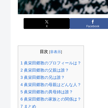
X
Facebook
目次
[
非表示
]
1
眞栄田郷敦のプロフィールは？
2
眞栄田郷敦の父親は誰？
3
眞栄田郷敦の兄は誰？
4
眞栄田郷敦の母親はどんな人？
5
眞栄田郷敦の異母姉は誰？
6
眞栄田郷敦の家族との関係は？
7
まとめ