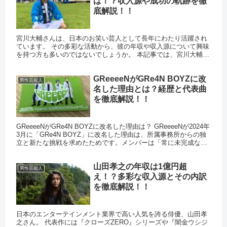
は！？収入源や成功の軌跡を徹
底解説！！
宮川大輔さんは、日本のお笑い芸人として長年にわたり活躍され
ています。 その多彩な活動から、彼の年収や収入源について興味
を持つ方も多いのではないでしょうか。 本記事では、宮川大輔さ
んの推定年収や主な収入源、そして過去の収入推移について詳し
く解...
GReeeeNがGRe4N BOYZに改
男性芸能人
名した理由とは？経歴と代表曲
を徹底解説！！
GReeeeNがGRe4N BOYZに改名した理由は？ GReeeeNが2024年
3月に「GRe4N BOYZ」に改名した理由は、所属事務所からの独
立と新たな挑戦を求めたためです。メンバーは「常に未完成なル
ーキーであり続けたい」という思いを...
山田孝之の年収は1億円超
男性芸能人
え！？多彩な収入源とその内訳
を徹底解説！！
日本のエンターテインメント業界で高い人気を誇る俳優、山田孝
之さん。 代表作には『クローズZERO』シリーズや『闇金ウシジ