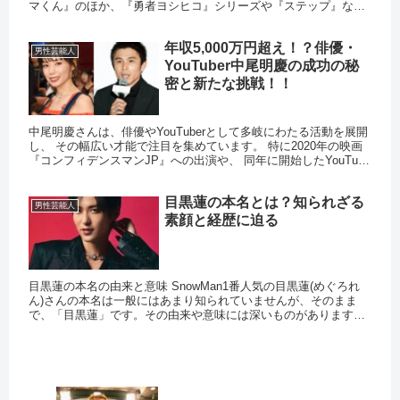
マくん』のほか、『勇者ヨシヒコ』シリーズや『ステップ』など
があり、シリアスからコメディまで幅広い役柄を演じるカメレオ
ン俳...
年収5,000万円超え！？俳優・
男性芸能人
YouTuber中尾明慶の成功の秘
密と新たな挑戦！！
中尾明慶さんは、俳優やYouTuberとして多岐にわたる活動を展開
し、 その幅広い才能で注目を集めています。 特に2020年の映画
『コンフィデンスマンJP』への出演や、 同年に開始したYouTube
チャンネルでの急速な人気の高まりは、 彼の...
目黒蓮の本名とは？知られざる
男性芸能人
素顔と経歴に迫る
目黒蓮の本名の由来と意味 SnowMan1番人気の目黒蓮(めぐろれ
ん)さんの本名は一般にはあまり知られていませんが、そのまま
で、「目黒蓮」です。その由来や意味には深いものがあります。
目黒さんの名前には、ご両親の願いが込められており、彼のキ
ャ...