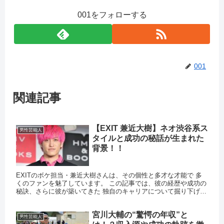
001をフォローする
001
関連記事
【EXIT 兼近大樹】ネオ渋谷系ス
男性芸能人
タイルと成功の秘話が生まれた
背景！！
EXITのボケ担当・兼近大樹さんは、その個性と多才な才能で 多
くのファンを魅了しています。 この記事では、彼の経歴や成功の
秘訣、さらに彼が築いてきた 独自のキャリアについて掘り下げま
す。 芸人になるまでの道のり 兼近さんは北海道札幌市出身で...
宮川大輔の“驚愕の年収”と
男性芸能人