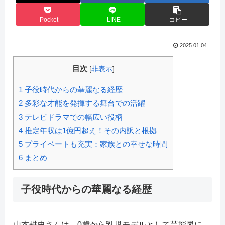
Pocket
LINE
コピー
2025.01.04
目次
[
非表示
]
1
子役時代からの華麗なる経歴
2
多彩な才能を発揮する舞台での活躍
3
テレビドラマでの幅広い役柄
4
推定年収は1億円超え！その内訳と根拠
5
プライベートも充実：家族との幸せな時間
6
まとめ
子役時代からの華麗なる経歴
山本耕史さんは、0歳から乳児モデルとして芸能界に