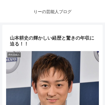
りーの芸能人ブログ
山本耕史の輝かしい経歴と驚きの年収に
迫る！！
男性芸能人