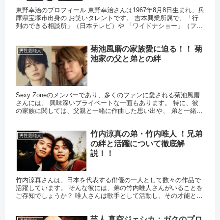
東野幸治のプロフィール 東野幸治さんは1967年8月8日生まれ、兵
庫県宝塚市出身の お笑いタレントです。 吉本興業所属で、「行
列のできる相談所」（日本テレビ）や 「ワイドナショー」（フジ
テレビ）など、多くのバラエティ番組や トーク番組で司会...
菊池風磨の家族愛に迫る！！ 菊
男性芸能人
池家の父と弟との絆
Sexy Zoneのメンバーであり、多くのファンに愛される菊池風磨
さんには、 興味深いプライベートな一面もあります。 特に、彼
の家族に関しては、父親と一緒に作曲した思い出や、 弟と一緒に
ボクシングの試合を応援し合ったエピソードなど、 数々の...
竹内涼真の弟・竹内唯人 ！兄弟
男性芸能人
の絆と活躍について徹底解
説！！
竹内涼真さんは、日本を代表する俳優の一人として数々の作品で
活躍しています。 そんな彼には、弟の竹内唯人さんがいることを
ご存知でしょうか？ 唯人さんは歌手として活動し、その才能と個
性で注目を集めています。 本記事では、竹内唯人さんのプロフィ
ー...
芸人 真空ジェシカ：ガクのプロ