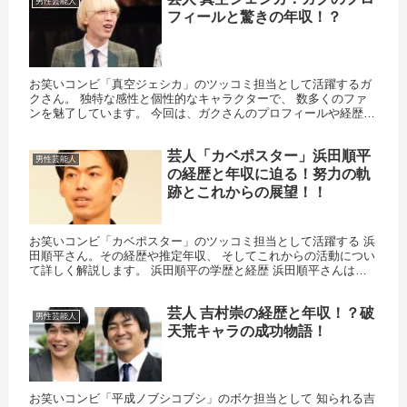
男性芸能人
フィールと驚きの年収！？
お笑いコンビ「真空ジェシカ」のツッコミ担当として活躍するガ
クさん。 独特な感性と個性的なキャラクターで、 数多くのファ
ンを魅了しています。 今回は、ガクさんのプロフィールや経歴、
そして気になる年収について詳しくご紹介します。 ガクの基本
情...
芸人「カベポスター」浜田順平
男性芸能人
の経歴と年収に迫る！努力の軌
跡とこれからの展望！！
お笑いコンビ「カベポスター」のツッコミ担当として活躍する 浜
田順平さん。その経歴や推定年収、 そしてこれからの活動につい
て詳しく解説します。 浜田順平の学歴と経歴 浜田順平さんは、
大阪府立高校を卒業後、地元の大学に進学しました。 大学では
文...
芸人 吉村崇の経歴と年収！？破
男性芸能人
天荒キャラの成功物語！
お笑いコンビ「平成ノブシコブシ」のボケ担当として 知られる吉