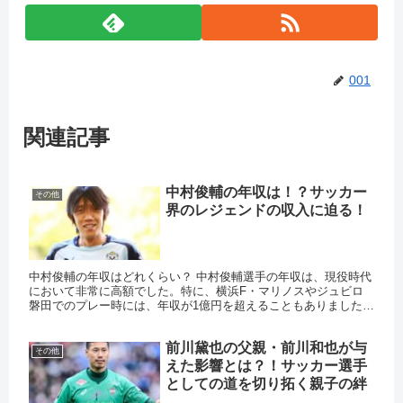
001
関連記事
中村俊輔の年収は！？サッカー
その他
界のレジェンドの収入に迫る！
中村俊輔の年収はどれくらい？ 中村俊輔選手の年収は、現役時代
において非常に高額でした。特に、横浜F・マリノスやジュビロ
磐田でのプレー時には、年収が1億円を超えることもありました。
2021年には、横浜FCでの年収が約2500万円と報じられてい...
前川黛也の父親・前川和也が与
その他
えた影響とは？！サッカー選手
としての道を切り拓く親子の絆