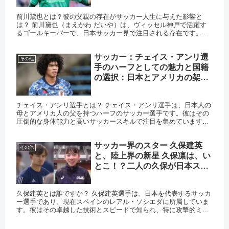
前川黛也とは？彼の父親の存在がサッカー人生に与えた影響と
は？ 前川黛也（まえかわ だいや）は、ヴィッセル神戸で活躍す
るゴールキーパーで、日本サッカー界で注目される存在です。彼
の父親である前川和也氏は、元日本代表のゴールキーパーとして
知られて...
サッカー：チェイス・アンリ選
その他
手のハーフとしての魅力と国籍
の選択：日本とアメリカの架け
橋
チェイス・アンリ選手とは？ チェイス・アンリ選手は、日本人の
母とアメリカ人の父を持つハーフのサッカー選手です。彼はその
圧倒的な身体能力と高いサッカースキルで注目を集めています。
特に、彼の国籍選択については多くのファンが関心を寄せていま
す。 ...
サッカー界のスター 久保建英
その他
と、陸上界の新星 久保凛は、い
とこ！？二人の久保が日本スポ
ーツ界に与える影響とは？
久保建英とは誰ですか？ 久保建英選手は、日本を代表するサッカ
ー選手であり、現在スペインのレアル・ソシエダに所属していま
す。彼はその卓越した技術とスピードで知られ、特に攻撃的ミッ
ドフィルダーとしての役割を果たしています。最近の試合では、
バレン...