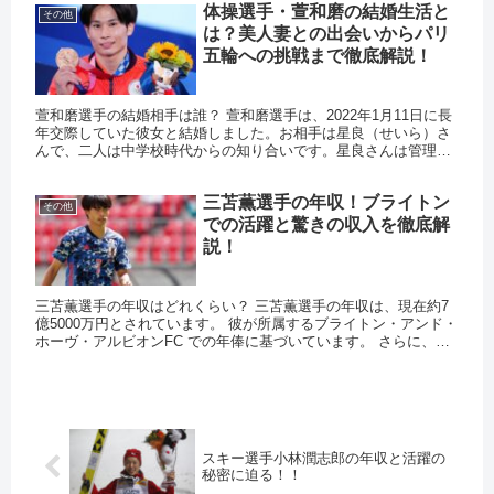
体操選手・萱和磨の結婚生活と
その他
は？美人妻との出会いからパリ
五輪への挑戦まで徹底解説！
萱和磨選手の結婚相手は誰？ 萱和磨選手は、2022年1月11日に長
年交際していた彼女と結婚しました。お相手は星良（せいら）さ
んで、二人は中学校時代からの知り合いです。星良さんは管理栄
養士を目指しており、萱選手の食生活をサポートしています。 ...
三苫薫選手の年収！ブライトン
その他
での活躍と驚きの収入を徹底解
説！
三苫薫選手の年収はどれくらい？ 三苫薫選手の年収は、現在約7
億5000万円とされています。 彼が所属するブライトン・アンド・
ホーヴ・アルビオンFC での年俸に基づいています。 さらに、出
来高によるボーナスも含まれており、 活躍次第では年収が...
スキー選手小林潤志郎の年収と活躍の
秘密に迫る！！