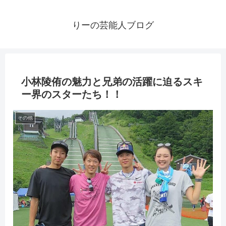
りーの芸能人ブログ
小林陵侑の魅力と兄弟の活躍に迫るスキ
ー界のスターたち！！
その他