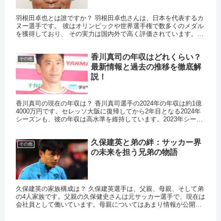
羽根田卓也とは誰ですか？ 羽根田卓也さんは、日本を代表するカ
ヌー選手です。 彼はオリンピックや世界選手権で数多くのメダル
を獲得しており、 その実力は国内外で高く評価されています。
そんな彼の年収は、どのような要素で成り立っているのでしょう
か...
香川真司の年収はどれくらい？
その他
最新情報と過去の推移を徹底解
説！
香川真司の現在の年収は？ 香川真司選手の2024年の年収は約1億
4000万円です。セレッソ大阪に復帰してから2年目となる2024年
シーズンも、彼の年収は高水準を維持しています。2023年シーズ
ンの年収は1億3000万円でしたので、1000万...
久保建英と弟の絆：サッカー界
その他
の未来を担う兄弟の物語
久保建英の家族構成は？ 久保建英選手は、父親、母親、そして弟
の4人家族です。父親の久保健史さんは元サッカー選手で、現在は
会社員として働いています。母親についてはあまり情報が公開さ
れていませんが、教育熱心な方であることが知られています。弟
の久...