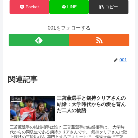
Pocket
LINE
コピー
001をフォローする
001
関連記事
三苫薫選手と剱持クリアさんの
その他
結婚：大学時代からの愛を育ん
だ二人の物語
三苫薫選手の結婚相手は誰？ 三苫薫選手の結婚相手は、 大学時
代からの同級生である剱持クリアさんです。 剱持クリアさんは陸
上競技の三段跳びを 専門とするアスリートで、筑波大学で三苫選