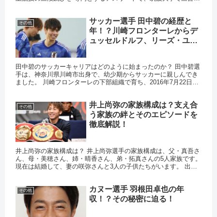
手と 出会いました。 二人は大学時代から交際を続け、2022...
サッカー選手 田中碧の経歴と
その他
年！？川崎フロンターレからデ
ュッセルドルフ、リーズ・ユナ
イテッドまでの軌跡と収入の推
移！
田中碧のサッカーキャリアはどのように始まったのか？ 田中碧選
手は、神奈川県川崎市出身で、幼少期からサッカーに親しんでき
ました。 川崎フロンターレの下部組織で育ち、2016年7月22日に
トップチームに昇格しました。 2019年には主力選手とし...
井上尚弥の家族構成は？支え合
その他
う家族の絆とそのエピソードを
徹底解説！
井上尚弥の家族構成は？ 井上尚弥選手の家族構成は、父・真吾さ
ん、母・美穂さん、姉・晴香さん、弟・拓真さんの5人家族です。
現在は結婚して、妻の咲弥さんと3人の子供たちがいます。 出版
元：テレビ朝日 父親はどんな人？ 井上尚弥選手の父親、真吾さ...
カヌー選手 羽根田卓也の年
その他
収！？その秘密に迫る！