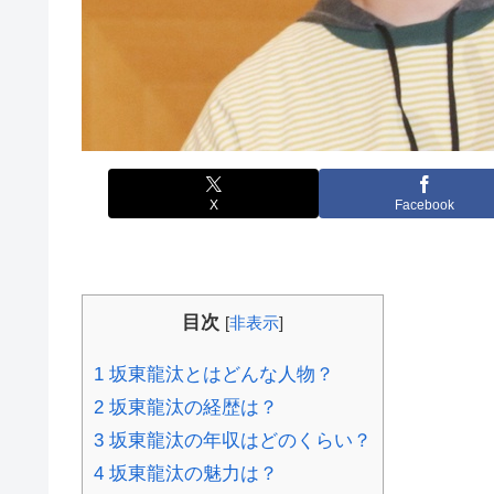
X
Facebook
目次
[
非表示
]
1
坂東龍汰とはどんな人物？
2
坂東龍汰の経歴は？
3
坂東龍汰の年収はどのくらい？
4
坂東龍汰の魅力は？