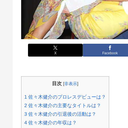
X
Facebook
目次
[
非表示
]
1
佐々木健介のプロレスデビューは？
2
佐々木健介の主要なタイトルは？
3
佐々木健介の引退後の活動は？
4
佐々木健介の年収は？