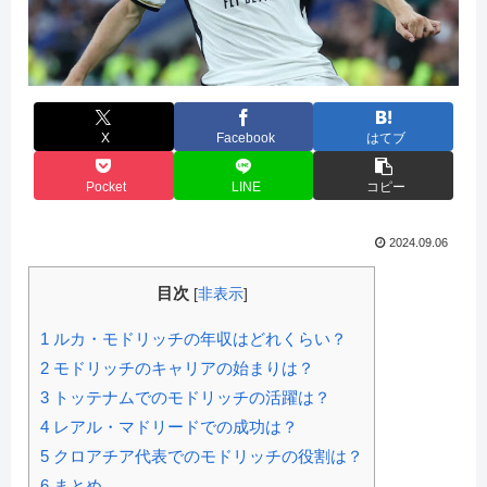
X
Facebook
はてブ
Pocket
LINE
コピー
2024.09.06
目次
[
非表示
]
1
ルカ・モドリッチの年収はどれくらい？
2
モドリッチのキャリアの始まりは？
3
トッテナムでのモドリッチの活躍は？
4
レアル・マドリードでの成功は？
5
クロアチア代表でのモドリッチの役割は？
6
まとめ