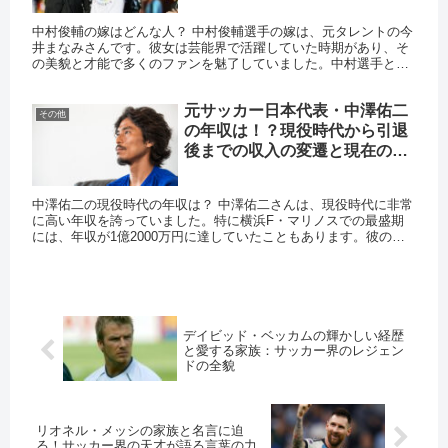
中村俊輔の嫁はどんな人？ 中村俊輔選手の嫁は、元タレントの今
井まなみさんです。彼女は芸能界で活躍していた時期があり、そ
の美貌と才能で多くのファンを魅了していました。中村選手と結
婚したのは2004年で、以来、彼を支え続けています。 二人の出
会...
元サッカー日本代表・中澤佑二
その他
の年収は！？現役時代から引退
後までの収入の変遷と現在の活
動
中澤佑二の現役時代の年収は？ 中澤佑二さんは、現役時代に非常
に高い年収を誇っていました。特に横浜F・マリノスでの最盛期
には、年収が1億2000万円に達していたこともあります。彼の年
収は、プレーの質やチームへの貢献度に応じて増減していました
が...
デイビッド・ベッカムの輝かしい経歴
と愛する家族：サッカー界のレジェン
ドの全貌
リオネル・メッシの家族と名言に迫
る！サッカー界の天才が語る言葉の力