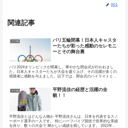
001
関連記事
パリ五輪閉幕！日本人キャスタ
その他
ーたちが彩った感動のセレモニ
ーとその舞台裏
パリ2024オリンピックが閉幕し、華やかな閉会式が行われまし
た。日本人キャスターたちが大会を盛り上げ、その活躍が多くの
視聴者に感動を与えました。以下では、閉会式のハイライトと日
本人キャスターたちの活躍について詳しくご紹介します。 出版
元：T...
平野流佳の経歴と活躍の全
その他
貌！！
平野流佳とはどんな人物か 平野流佳さんは、日本を代表するスノ
ーボード選手の一人です。 特にハーフパイプ競技で世界的な実績
を誇り、数々の大会で 輝かしい成績を残しています。 2022年のX