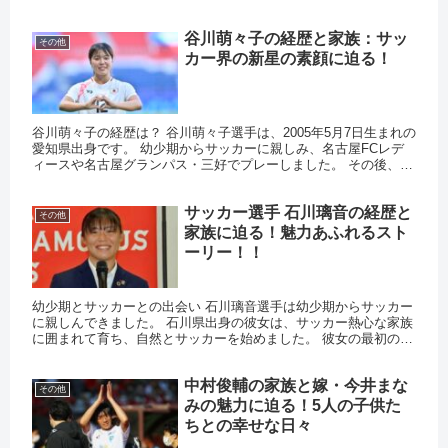
ゲームでは銀メダルを獲得し、総得点92.50 という高...
谷川萌々子の経歴と家族：サッ
その他
カー界の新星の素顔に迫る！
谷川萌々子の経歴は？ 谷川萌々子選手は、2005年5月7日生まれの
愛知県出身です。 幼少期からサッカーに親しみ、名古屋FCレデ
ィースや名古屋グランパス・三好でプレーしました。 その後、
JFAアカデミー福島に進学し、2024年にはドイツのFC...
サッカー選手 石川璃音の経歴と
その他
家族に迫る！魅力あふれるスト
ーリー！！
幼少期とサッカーとの出会い 石川璃音選手は幼少期からサッカー
に親しんできました。 石川県出身の彼女は、サッカー熱心な家族
に囲まれて育ち、自然とサッカーを始めました。 彼女の最初のサ
ッカー経験は地元のジュニアチームで、兄や姉と一緒に練習に通
っ...
中村俊輔の家族と嫁・今井まな
その他
みの魅力に迫る！5人の子供た
ちとの幸せな日々