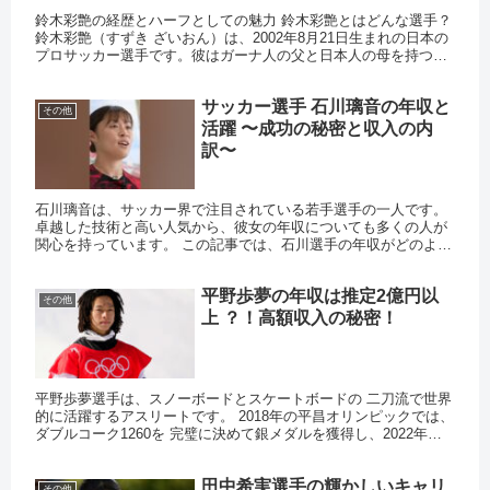
鈴木彩艶の経歴とハーフとしての魅力 鈴木彩艶とはどんな選手？
鈴木彩艶（すずき ざいおん）は、2002年8月21日生まれの日本の
プロサッカー選手です。彼はガーナ人の父と日本人の母を持つハ
ーフで、アメリカで生まれましたが、埼玉県で育ちました。...
サッカー選手 石川璃音の年収と
その他
活躍 〜成功の秘密と収入の内
訳〜
石川璃音は、サッカー界で注目されている若手選手の一人です。
卓越した技術と高い人気から、彼女の年収についても多くの人が
関心を持っています。 この記事では、石川選手の年収がどのよう
に増えてきたのか、その内訳、そして成功の理由について詳しく
説明...
平野歩夢の年収は推定2億円以
その他
上 ？！高額収入の秘密！
平野歩夢選手は、スノーボードとスケートボードの 二刀流で世界
的に活躍するアスリートです。 2018年の平昌オリンピックでは、
ダブルコーク1260を 完璧に決めて銀メダルを獲得し、2022年の
北京オリンピックでは さらに難度の高いトリプルコー...
田中希実選手の輝かしいキャリ
その他