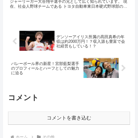
ジャーリーガー大谷翔平選手の兄として広く知られています。 現
在、社会人野球チームである トヨタ自動車東日本硬式野球部の監
督を務めています。 選手としての経験と家族との強い絆を...
デンソーアイリス所属の髙田真希の年
収は約2000万円！？収入源も豊富で会
社経営もしている！？
バレーボール界の新星！宮部藍梨選手
のプロフィールとハーフとしての魅力
に迫る
コメント
コメントを書き込む
ホーム
その他