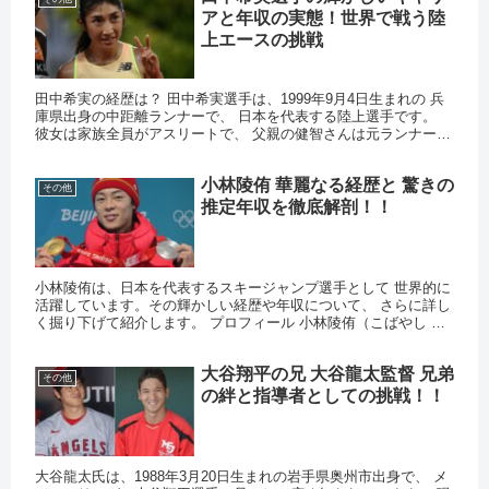
アと年収の実態！世界で戦う陸
上エースの挑戦
田中希実の経歴は？ 田中希実選手は、1999年9月4日生まれの 兵
庫県出身の中距離ランナーで、 日本を代表する陸上選手です。
彼女は家族全員がアスリートで、 父親の健智さんは元ランナー、
母親の千洋さんは 北海道マラソンで2度の優勝経験を持つ...
小林陵侑 華麗なる経歴と 驚きの
その他
推定年収を徹底解剖！！
小林陵侑は、日本を代表するスキージャンプ選手として 世界的に
活躍しています。その輝かしい経歴や年収について、 さらに詳し
く掘り下げて紹介します。 プロフィール 小林陵侑（こばやし り
ょうゆう）は、 1996年11月8日生まれ、岩手県八幡平市...
大谷翔平の兄 大谷龍太監督 兄弟
その他
の絆と指導者としての挑戦！！
大谷龍太氏は、1988年3月20日生まれの岩手県奥州市出身で、 メ