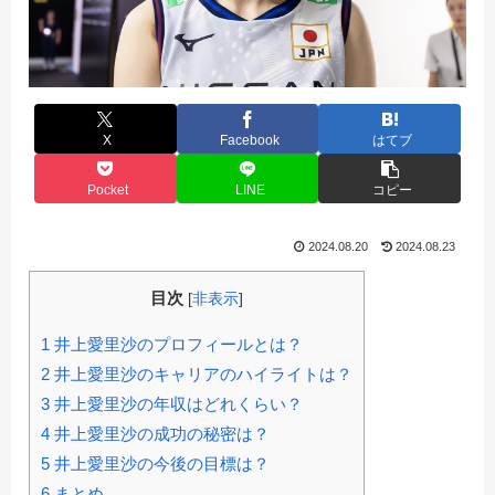
X
Facebook
はてブ
Pocket
LINE
コピー
2024.08.20
2024.08.23
目次
[
非表示
]
1
井上愛里沙のプロフィールとは？
2
井上愛里沙のキャリアのハイライトは？
3
井上愛里沙の年収はどれくらい？
4
井上愛里沙の成功の秘密は？
5
井上愛里沙の今後の目標は？
6
まとめ