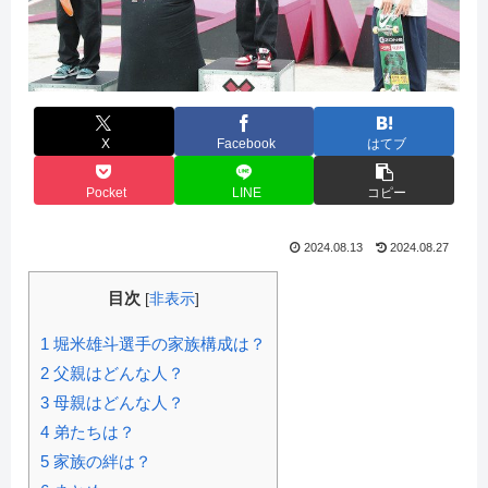
X
Facebook
はてブ
Pocket
LINE
コピー
2024.08.13
2024.08.27
目次
[
非表示
]
1
堀米雄斗選手の家族構成は？
2
父親はどんな人？
3
母親はどんな人？
4
弟たちは？
5
家族の絆は？