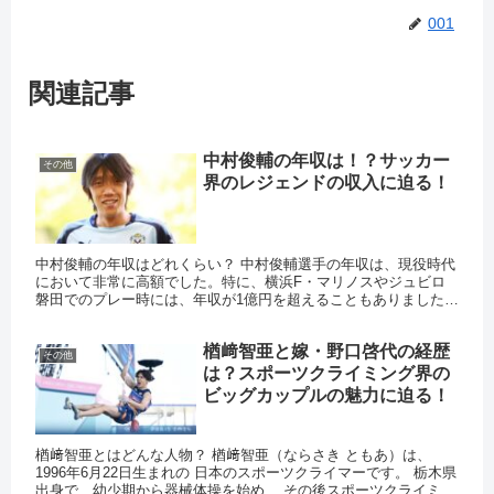
001
関連記事
中村俊輔の年収は！？サッカー
その他
界のレジェンドの収入に迫る！
中村俊輔の年収はどれくらい？ 中村俊輔選手の年収は、現役時代
において非常に高額でした。特に、横浜F・マリノスやジュビロ
磐田でのプレー時には、年収が1億円を超えることもありました。
2021年には、横浜FCでの年収が約2500万円と報じられてい...
楢﨑智亜と嫁・野口啓代の経歴
その他
は？スポーツクライミング界の
ビッグカップルの魅力に迫る！
楢﨑智亜とはどんな人物？ 楢﨑智亜（ならさき ともあ）は、
1996年6月22日生まれの 日本のスポーツクライマーです。 栃木県
出身で、幼少期から器械体操を始め、 その後スポーツクライミン