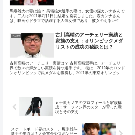
馬場雄大の妻は誰？ 馬場雄大選手の妻は、女優の森カンナさんで
す。二人は2021年7月1日に結婚を発表しました。森カンナさん
は、映画やドラマで活躍する人気女優であり、彼女の明るい性格
と美しい容姿が多くのファンに愛されています。 出版元：デイ
リ...
古川高晴のアーチェリー実績と
その他
家族の支え：オリンピックメダ
リストの成功の秘訣とは？
古川高晴のアーチェリー実績は？ 古川高晴選手は、アーチェリー
界で数々の輝かしい実績を持つ選手です。 彼は、2012年のロンド
ンオリンピックで銀メダルを獲得し、2021年の東京オリンピック
では個人と団体で銅メダルを獲得しました。 また、国内外...
五十嵐カノアのプロフィールと家族構
成：サーフィン界のスターが育った環
境とその支え
スケートボード界のスター、堀米雄斗
選手の年収は？大会賞金やスポンサー