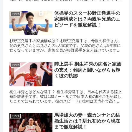
グに転向しました。 彼は数々の国内外の大会で優勝を果た...
体操界のスター杉野正尭選手の
その他
家族構成とは？両親や兄弟のエ
ピソードを徹底解説！
杉野正尭選手の家族構成は？ 杉野正尭選手は、母親の祥子さん、
兄の史尭さんと広尭さんの5人家族です。父親の忠さんは9年前に
亡くなっていますが、家族全員が杉野選手を支え続けています。
杉野正尭選手の父親はどんな人？ 杉野正尭選手の父親、忠さん
は...
陸上選手 桐生祥秀の病名と家族
その他
の支え：難病と闘いながらも輝
く彼の軌跡
桐生祥秀とはどんな選手？ 桐生祥秀選手は、日本を代表する陸上
短距離選手です。彼は100メートル走で日本人初の9秒台を記録し
たことで知られています。彼のスピードと技術は国内外で高く評
価され、多くのファンに愛されています。 桐生祥秀が患った病
名...
馬場雄大の妻・森カンナとの結
その他
婚生活とは？馴れ初めから現在
まで徹底解説！