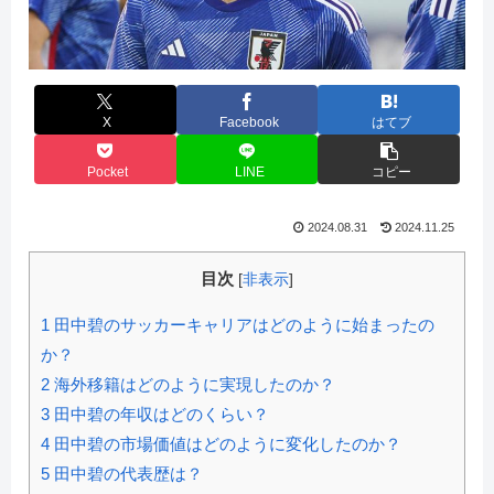
X
Facebook
はてブ
Pocket
LINE
コピー
2024.08.31
2024.11.25
目次
[
非表示
]
1
田中碧のサッカーキャリアはどのように始まったの
か？
2
海外移籍はどのように実現したのか？
3
田中碧の年収はどのくらい？
4
田中碧の市場価値はどのように変化したのか？
5
田中碧の代表歴は？