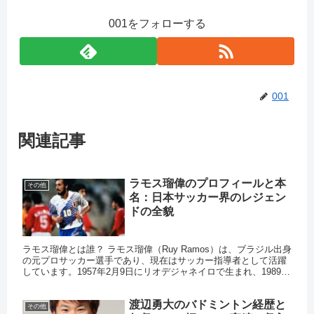
001をフォローする
001
関連記事
ラモス瑠偉のプロフィールと本
その他
名：日本サッカー界のレジェン
ドの全貌
ラモス瑠偉とは誰？ ラモス瑠偉（Ruy Ramos）は、ブラジル出身
の元プロサッカー選手であり、現在はサッカー指導者として活躍
しています。1957年2月9日にリオデジャネイロで生まれ、1989年
に日本に帰化しました。彼の本名はルイ・ゴンサゥ...
渡辺勇大のバドミントン経歴と
その他