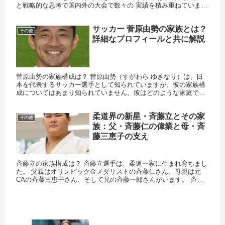
と戦略的な思考で国内外の大会で数々の 実績を積み重ねていま
す。 特に、オリンピックや世界選手権などの大舞台でもその実力
を...
サッカー 菅原由勢の家族とは？
その他
詳細なプロフィールと共に解説
菅原由勢の家族構成は？ 菅原由勢（すがわら ゆきなり）は、日
本を代表するサッカー選手として知られていますが、彼の家族構
成についてはあまり知られていません。彼はどのような家庭で育
ち、家族のサポートをどのように受けてきたのでしょうか。彼の
家族構...
柔道界の新星・斉藤立とその家
その他
族：父・斉藤仁の偉業と母・斉
藤三恵子の支え
斉藤立の家族構成は？ 斉藤立選手は、柔道一家に生まれ育ちまし
た。 父親はオリンピック金メダリストの斉藤仁さん、母親は元
CAの斉藤三恵子さん、そして兄の斉藤一郎さんがいます。 斉藤
立の父・斉藤仁とは？ 斉藤仁さんは、1984年ロサンゼルスオリ...