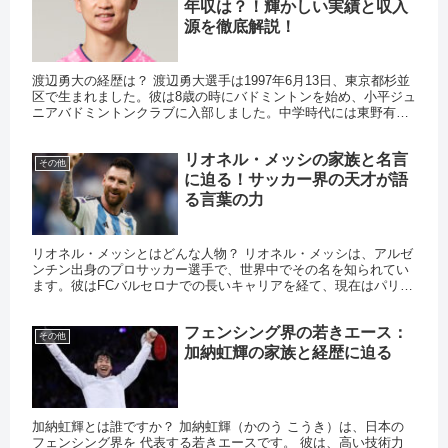
年収は？！輝かしい実績と収入
源を徹底解説！
渡辺勇大の経歴は？ 渡辺勇大選手は1997年6月13日、東京都杉並
区で生まれました。彼は8歳の時にバドミントンを始め、小平ジュ
ニアバドミントンクラブに入部しました。中学時代には東野有紗
選手とペアを組み、「ワタガシペア」として知られるようにな...
リオネル・メッシの家族と名言
その他
に迫る！サッカー界の天才が語
る言葉の力
リオネル・メッシとはどんな人物？ リオネル・メッシは、アルゼ
ンチン出身のプロサッカー選手で、世界中でその名を知られてい
ます。彼はFCバルセロナでの長いキャリアを経て、現在はパリ・
サンジェルマンFCで活躍しています。メッシはその卓越した技術
と...
フェンシング界の若きエース：
その他
加納虹輝の家族と経歴に迫る
加納虹輝とは誰ですか？ 加納虹輝（かのう こうき）は、日本の
フェンシング界を 代表する若きエースです。 彼は、高い技術力