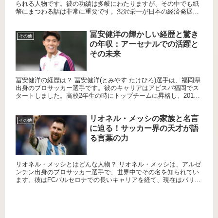
られる人物です。彼の功績は多岐にわたりますが、その中でも紙
幣にまつわる話は非常に重要です。渋沢栄一が日本の経済発展に
どのように貢献し、彼の肖像が紙幣に採用されるまでの道のりを
見てい...
冨安健洋の輝かしい経歴と驚き
その他
の年収：アーセナルでの活躍と
その未来
冨安健洋の経歴は？ 冨安健洋(とみやす たけひろ)選手は、福岡県
出身のプロサッカー選手です。彼のキャリアはアビスパ福岡でス
タートしました。高校2年生の時にトップチームに昇格し、2016
年にプロデビューを果たしました。その後、ベルギーのシント...
リオネル・メッシの家族と名言
その他
に迫る！サッカー界の天才が語
る言葉の力
リオネル・メッシとはどんな人物？ リオネル・メッシは、アルゼ
ンチン出身のプロサッカー選手で、世界中でその名を知られてい
ます。彼はFCバルセロナでの長いキャリアを経て、現在はパリ・
サンジェルマンFCで活躍しています。メッシはその卓越した技術
と...