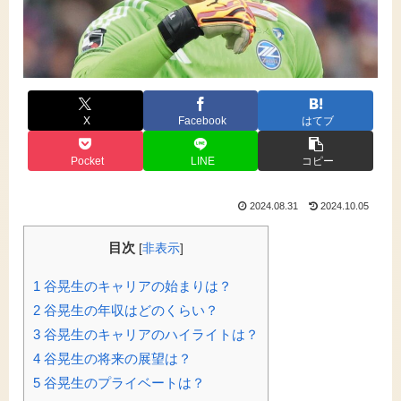
X
Facebook
はてブ
Pocket
LINE
コピー
2024.08.31
2024.10.05
目次
[
非表示
]
1
谷晃生のキャリアの始まりは？
2
谷晃生の年収はどのくらい？
3
谷晃生のキャリアのハイライトは？
4
谷晃生の将来の展望は？
5
谷晃生のプライベートは？