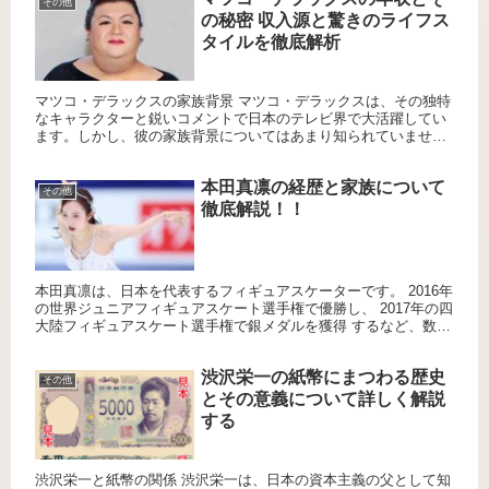
その他
の秘密 収入源と驚きのライフス
タイルを徹底解析
マツコ・デラックスの家族背景 マツコ・デラックスは、その独特
なキャラクターと鋭いコメントで日本のテレビ界で大活躍してい
ます。しかし、彼の家族背景についてはあまり知られていませ
ん。マツコの家族構成や兄弟との関係は、彼の人柄や人生観にど
のように...
本田真凛の経歴と家族について
その他
徹底解説！！
本田真凛は、日本を代表するフィギュアスケーターです。 2016年
の世界ジュニアフィギュアスケート選手権で優勝し、 2017年の四
大陸フィギュアスケート選手権で銀メダルを獲得 するなど、数々
の国際大会で素晴らしい成績を収めています。 優雅で美...
渋沢栄一の紙幣にまつわる歴史
その他
とその意義について詳しく解説
する
渋沢栄一と紙幣の関係 渋沢栄一は、日本の資本主義の父として知