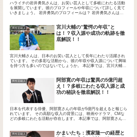
ハライチの岩井勇気さんは、お笑い芸人として多岐にわたる活動
を展開しています。彼のプロフィールや年収について詳しく見て
いきましょう。 岩井勇気のプロフィールは？ 岩井勇気さんは
1986年7月31日生まれ、埼玉県出身です。お笑いコンビ「ハライ
チ...
宮川大輔の“驚愕の年収”と
男性芸能人
は！？収入源や成功の軌跡を徹
底解説！！
宮川大輔さんは、日本のお笑い芸人として長年にわたり活躍され
ています。 その多彩な活動から、彼の年収や収入源について興味
を持つ方も多いのではないでしょうか。 本記事では、宮川大輔さ
んの推定年収や主な収入源、そして過去の収入推移について詳し
く解...
阿部寛の年収は驚異の5億円超
男性芸能人
え！？多岐にわたる収入源と成
功の秘訣を徹底解説！！
日本を代表する俳優、阿部寛さんの年収が5億円を超えると報じら
れています。 その高額な収入の背景には、映画やドラマ、CMな
どの多岐にわたる活動が存在します。 本記事では、阿部寛さんの
収入源の詳細と、彼の成功の要因について解説します。 映画出
演...
かまいたち：濱家隆一の経歴と
男性芸能人