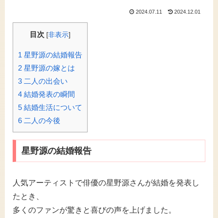
2024.07.11
2024.12.01
目次
[
非表示
]
1
星野源の結婚報告
2
星野源の嫁とは
3
二人の出会い
4
結婚発表の瞬間
5
結婚生活について
6
二人の今後
星野源の結婚報告
人気アーティストで俳優の星野源さんが結婚を発表し
たとき、
多くのファンが驚きと喜びの声を上げました。