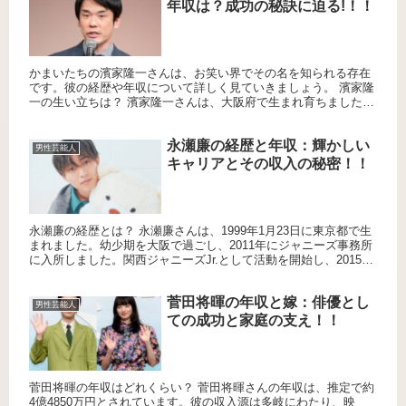
年収は？成功の秘訣に迫る!！！
かまいたちの濱家隆一さんは、お笑い界でその名を知られる存在
です。彼の経歴や年収について詳しく見ていきましょう。 濱家隆
一の生い立ちは？ 濱家隆一さんは、大阪府で生まれ育ちました。
幼少期からお笑いに興味を持ち、高校卒業後に吉本興業の養成所
に入...
永瀬廉の経歴と年収：輝かしい
男性芸能人
キャリアとその収入の秘密！！
永瀬廉の経歴とは？ 永瀬廉さんは、1999年1月23日に東京都で生
まれました。幼少期を大阪で過ごし、2011年にジャニーズ事務所
に入所しました。関西ジャニーズJr.として活動を開始し、2015年
には東京に移住しました。その後、King & ...
菅田将暉の年収と嫁：俳優とし
男性芸能人
ての成功と家庭の支え！！
菅田将暉の年収はどれくらい？ 菅田将暉さんの年収は、推定で約
4億4850万円とされています。彼の収入源は多岐にわたり、映