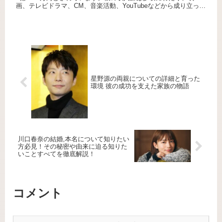
画、テレビドラマ、CM、音楽活動、YouTubeなどから成り立って
います。特にCM出演料が大きく、2024年には7本のC...
星野源の両親についての詳細と育った
環境 彼の成功を支えた家族の物語
川口春奈の結婚,本名について知りたい
方必見！その秘密や由来に迫る知りた
いことすべてを徹底解説！
コメント