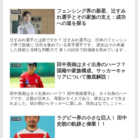
は、彼のプロフィールや家族構成、そしてその魅力について詳し
く探っ...
フェンシング界の新星、辻すみ
その他
れ選手とその家族の支え：成功
への道を探る
辻すみれ選手とは誰ですか？ 辻すみれ選手は、日本のフェンシン
グ界で急速に 注目を集めている若手選手です。 彼女はその卓越
した技術と冷静な判断力で 多くの試合で好成績を収めています。
若干年齢にして既に数々のタイトルを獲得しており、 将来が非...
田中美南はタイ出身のハーフ？
その他
国籍や家族構成、サッカーキャ
リアについて徹底解説：
田中美南はタイ出身のハーフ？ 田中美南選手は、タイ出身のハー
フです。父親が日本人、母親がタイ人であり、彼女はタイで生ま
れました。幼少期からサッカーに親しみ、現在はなでしこジャパ
ンのエースストライカーとして活躍しています。 田中美南の国籍
は？...
ラグビー界の小さな巨人！ 田中
その他
史朗の軌跡と偉業！！