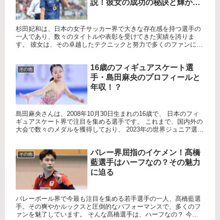
説！彼女の成功の秘訣と輝かし
いキャリア！！
杉田妃和は、日本の女子サッカー界で大きな存在感を持つ選手の
一人であり、数々のタイトルや表彰を受けてきた実績を誇りま
す。 彼女は、その卓越したテクニックと努力で多くのファンに愛
されています。 例えば、2022年の重要な試合で見せた見事なドリ
ブ...
16歳のフィギュアスケート選
その他
手・島田麻央のプロフィールと
年収！？
島田麻央さんは、2008年10月30日生まれの16歳で、 日本のフィ
ギュアスケート界で注目を集める選手です。 これまで、国内外の
大会で数々のメダルを獲得しており、 2023年の世界ジュニア選手
権では金メダルを、 2024年には同大会で連覇を...
バレー界屈指のイケメン！髙橋
その他
藍選手はハーフなの？その魅力
に迫る
バレーボール界で今最も注目を集める若手選手の一人、髙橋藍選
手。その爽やかルックスと圧倒的なパフォーマンスで、多くのフ
ァンを魅了しています。 そんな髙橋選手は、ハーフなの？ 今回