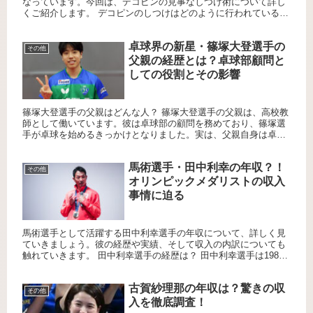
なっています。今回は、デコピンの見事なしつけ術について詳し
くご紹介します。 デコピンのしつけはどのように行われているの
か？ デコピンのしつけは、大谷選手自身が行っています。彼はシ
ーズ...
卓球界の新星・篠塚大登選手の
その他
父親の経歴とは？卓球部顧問と
しての役割とその影響
篠塚大登選手の父親はどんな人？ 篠塚大登選手の父親は、高校教
師として働いています。彼は卓球部の顧問を務めており、篠塚選
手が卓球を始めるきっかけとなりました。実は、父親自身は卓球
の経験がなく、スキー部の顧問を希望していたそうです。しか
し、赴任...
馬術選手・田中利幸の年収？！
その他
オリンピックメダリストの収入
事情に迫る
馬術選手として活躍する田中利幸選手の年収について、詳しく見
ていきましょう。彼の経歴や実績、そして収入の内訳についても
触れていきます。 田中利幸選手の経歴は？ 田中利幸選手は1985
年2月2日生まれ、福岡県福岡市出身です。中学3年生の時に馬術...
古賀紗理那の年収は？驚きの収
その他
入を徹底調査！