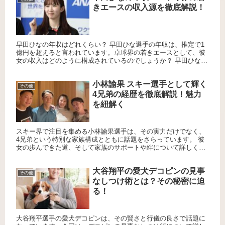
きエースの収入源を徹底解説！
早田ひなの年収はどれくらい？ 早田ひな選手の年収は、推定で1
億円を超えると言われています。卓球界の若きエースとして、彼
女の収入はどのように構成されているのでしょうか？ 早田ひなの
収入源は？ 早田ひな選手の収入源は多岐にわたります。以下にそ
の...
小林諭果 スキー選手として輝く
その他
4兄弟の経歴を徹底解説！魅力
を紐解く
スキー界で注目を集める小林諭果選手は、その実力だけでなく、
4兄弟という特別な家族構成とともに話題をさらっています。 彼
女の歩んできた道、そして家族のサポートや絆について詳しく見
ていきましょう。 小林諭果選手の生い立ちとスキーとの出会い
小...
大谷翔平の愛犬デコピンの見事
その他
なしつけ術とは？その秘密に迫
る！
大谷翔平選手の愛犬デコピンは、その賢さと行儀の良さで話題に