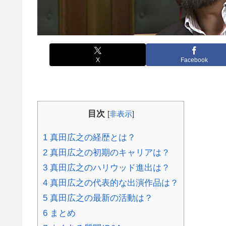
X
Facebook
目次
[
非表示
]
1
真田広之の経歴とは？
2
真田広之の初期のキャリアは？
3
真田広之のハリウッド進出は？
4
真田広之の代表的な出演作品は？
5
真田広之の最新の活動は？
6
まとめ