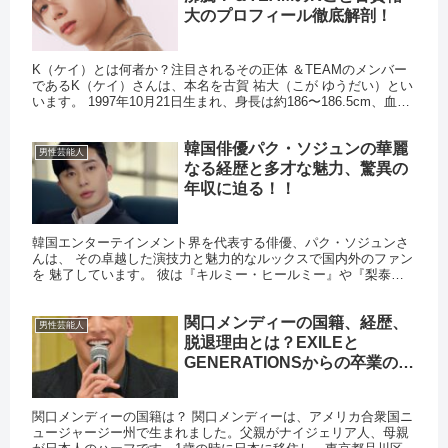
大のプロフィール徹底解剖！
K（ケイ）とは何者か？注目されるその正体 ＆TEAMのメンバー
であるK（ケイ）さんは、本名を古賀 祐大（こが ゆうだい）とい
います。 1997年10月21日生まれ、身長は約186〜186.5cm、血液
型はA型で、日本国籍を持つアーティストで...
韓国俳優パク・ソジュンの華麗
男性芸能人
なる経歴と多才な魅力、驚異の
年収に迫る！！
韓国エンターテインメント界を代表する俳優、パク・ソジュンさ
んは、 その卓越した演技力と魅力的なルックスで国内外のファン
を 魅了しています。 彼は『キルミー・ヒールミー』や『梨泰院
クラス』などの 人気ドラマで主演を務め、百想芸術大賞や韓国ド
ラ...
関口メンディーの国籍、経歴、
男性芸能人
脱退理由とは？EXILEと
GENERATIONSからの卒業の真
相！！
関口メンディーの国籍は？ 関口メンディーは、アメリカ合衆国ニ
ュージャージー州で生まれました。父親がナイジェリア人、母親