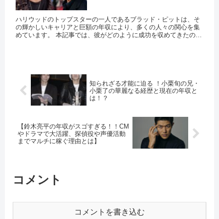
ハリウッドのトップスターの一人であるブラッド・ピットは、そ
の輝かしいキャリアと巨額の年収により、多くの人々の関心を集
めています。 本記事では、彼がどのように成功を収めてきたの
か、そして現在の収入について深く掘り下げていきます。 ブラッ
ド・ピ...
知られざる才能に迫る ！小栗旬の兄・
小栗了の華麗なる経歴と現在の年収と
は！？
【鈴木亮平の年収がスゴすぎる！！CM
やドラマで大活躍、探偵役や声優活動
までマルチに稼ぐ理由とは】
コメント
コメントを書き込む