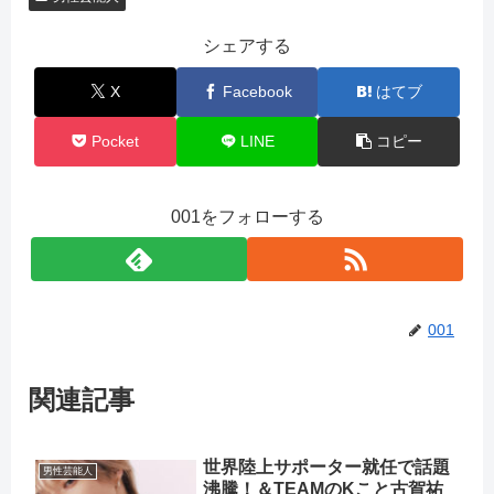
シェアする
X
Facebook
はてブ
Pocket
LINE
コピー
001をフォローする
001
関連記事
世界陸上サポーター就任で話題
男性芸能人
沸騰！＆TEAMのKこと古賀祐