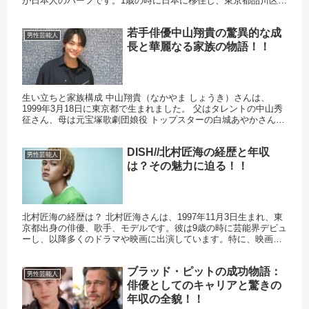
が日本人のハーフです。1歳の時に日本に移住し、東京都品川区で
育ちました。彼の多文化的な背景は、彼の個性やパフォーマンス
に大...
若手俳優中山翔貴の驚異的な成
男性芸能人
長と華麗なる家族の物語！！
生い立ちと家族構成 中山翔貴（なかやま しょうき）さんは、
1999年3月18日に東京都で生まれました。 父はタレントの中山秀
征さん、母は元宝塚歌劇団娘役 トップスターの白城あやかさんで
す。 4人兄弟の長男で、弟が3人います。 家族全員が芸...
DISH//北村匠海の経歴と年収
男性芸能人
は？その魅力に迫る！！
北村匠海の経歴は？ 北村匠海さんは、1997年11月3日生まれ、東
京都出身の俳優、歌手、モデルです。彼は9歳の時に芸能界デビュ
ーし、以降多くのドラマや映画に出演しています。特に、映画
「君の膵臓をたべたい」での演技が評価され、日本アカデミー
賞...
ブラッド・ピットの成功物語：
男性芸能人
俳優としてのキャリアと驚きの
年収の全貌！！