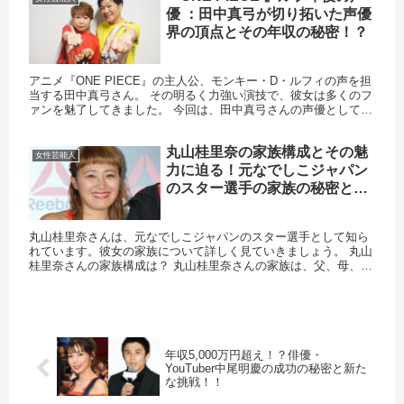
優 ：田中真弓が切り拓いた声優
界の頂点とその年収の秘密！？
アニメ『ONE PIECE』の主人公、モンキー・D・ルフィの声を担
当する田中真弓さん。 その明るく力強い演技で、彼女は多くのフ
ァンを魅了してきました。 今回は、田中真弓さんの声優としての
キャリアや年収についてご紹介します。 田中真弓のキャリ...
丸山桂里奈の家族構成とその魅
女性芸能人
力に迫る！元なでしこジャパン
のスター選手の家族の秘密と
は！？
丸山桂里奈さんは、元なでしこジャパンのスター選手として知ら
れています。彼女の家族について詳しく見ていきましょう。 丸山
桂里奈さんの家族構成は？ 丸山桂里奈さんの家族は、父、母、
兄、そして彼女自身の4人家族です。父親は元料理人で、母親は元
モデ...
年収5,000万円超え！？俳優・
YouTuber中尾明慶の成功の秘密と新た
な挑戦！！