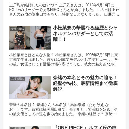
上戸彩が結婚したのはいつ？ 上戸彩さんは、2012年9月14日に
EXILEのリーダーであるHIROさんと結婚しました。この日は上戸
さんの27歳の誕生日でもあり、特別な日となりました。 出展元：
スポーツ報知 どのようにして出会ったの？ 上戸彩...
小松菜奈の華麗なる経歴とシャ
女性芸能人
ネルアンバサダーとしての活
躍！！
小松菜奈とはどんな人物？ 小松菜奈さんは、1996年2月16日に東
京都で生まれました。彼女は14歳でモデルとしてデビューし、そ
の後、女優としても活躍の場を広げました。彼女の魅力的なルッ
クスと演技力で、多くのファンを魅了しています。彼女の独特...
奈緒の本名とその魅力に迫る！
女性芸能人
経歴や特技、最新情報まで徹底
解説
奈緒の本名は？ 奈緒さんの本名は「高添奈緒（たかぞえ な
お）」です。彼女は福岡県出身で、モデルとして活動を始め、そ
の後女優としての道を歩み始めました。 奈緒の経歴は？ 奈緒さ
んは高校1年生の時に地元福岡でスカウトされ、モデル事務所に所
属しま...
『ONE PIECE 』ルフィ役の声
女性芸能人